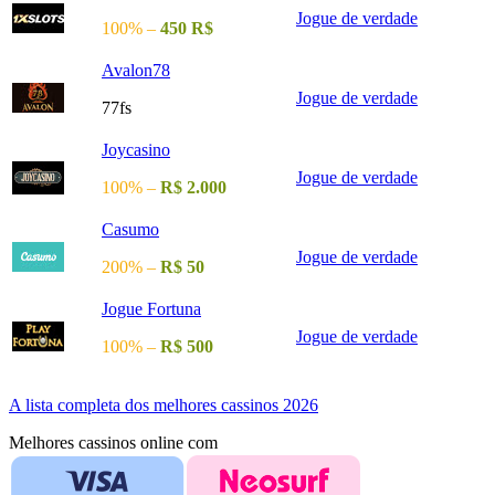
Jogue de verdade
100% –
450
R$
Avalon78
Jogue de verdade
77fs
Joycasino
Jogue de verdade
100% –
R$ 2.000
Casumo
Jogue de verdade
200% –
R$ 50
Jogue Fortuna
Jogue de verdade
100% –
R$ 500
A lista completa dos melhores cassinos 2026
Melhores cassinos online com