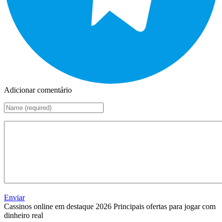
Adicionar comentário
Enviar
Cassinos online em destaque 2026
Principais ofertas para jogar com
dinheiro real