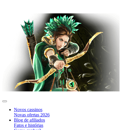
casino-hipster
Novos cassinos
Novas ofertas 2026
Blog de afiliados
Fatos e histórias