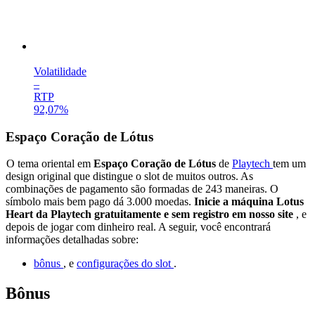
Volatilidade
–
RTP
92,07%
Espaço Coração de Lótus
O tema oriental em
Espaço Coração de Lótus
de
Playtech
tem um
design original que distingue o slot de muitos outros. As
combinações de pagamento são formadas de 243 maneiras. O
símbolo mais bem pago dá 3.000 moedas.
Inicie a máquina Lotus
Heart da Playtech gratuitamente e sem registro em nosso site
, e
depois de jogar com dinheiro real. A seguir, você encontrará
informações detalhadas sobre: ​​
bônus
, e
configurações do slot
.
Bônus