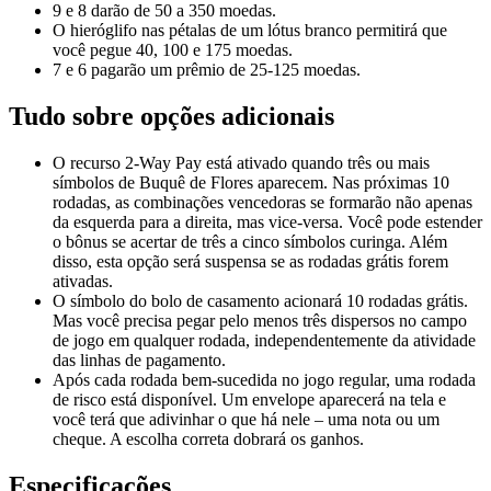
9 e 8 darão de 50 a 350 moedas.
O hieróglifo nas pétalas de um lótus branco permitirá que
você pegue 40, 100 e 175 moedas.
7 e 6 pagarão um prêmio de 25-125 moedas.
Tudo sobre opções adicionais
O recurso 2-Way Pay está ativado quando três ou mais
símbolos de Buquê de Flores aparecem. Nas próximas 10
rodadas, as combinações vencedoras se formarão não apenas
da esquerda para a direita, mas vice-versa. Você pode estender
o bônus se acertar de três a cinco símbolos curinga. Além
disso, esta opção será suspensa se as rodadas grátis forem
ativadas.
O símbolo do bolo de casamento acionará 10 rodadas grátis.
Mas você precisa pegar pelo menos três dispersos no campo
de jogo em qualquer rodada, independentemente da atividade
das linhas de pagamento.
Após cada rodada bem-sucedida no jogo regular, uma rodada
de risco está disponível. Um envelope aparecerá na tela e
você terá que adivinhar o que há nele – uma nota ou um
cheque. A escolha correta dobrará os ganhos.
Especificações