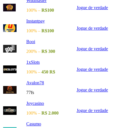
Wildblaster
Jogue de verdade
100% –
R$100
Instantpay
Jogue de verdade
100% –
R$100
Booi
Jogue de verdade
200% –
R$ 300
1xSlots
Jogue de verdade
100% –
450
R$
Avalon78
Jogue de verdade
77fs
Joycasino
Jogue de verdade
100% –
R$ 2.000
Casumo