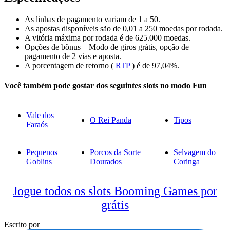
As linhas de pagamento variam de 1 a 50.
As apostas disponíveis são de 0,01 a 250 moedas por rodada.
A vitória máxima por rodada é de 625.000 moedas.
Opções de bônus – Modo de giros grátis, opção de
pagamento de 2 vias e aposta.
A porcentagem de retorno (
RTP
) é de 97,04%.
Você também pode gostar dos seguintes slots no modo Fun
Vale dos
O Rei Panda
Tipos
Faraós
Pequenos
Porcos da Sorte
Selvagem do
Goblins
Dourados
Coringa
Jogue todos os slots Booming Games por
grátis
Escrito por