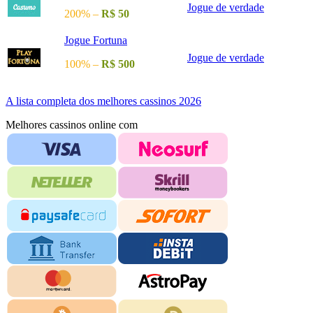
Jogue de verdade
200% –
R$ 50
Jogue Fortuna
Jogue de verdade
100% –
R$ 500
A lista completa dos melhores cassinos 2026
Melhores cassinos online com