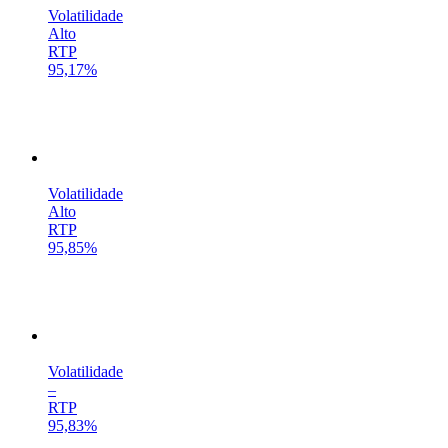
Volatilidade
Alto
RTP
95,17%
Volatilidade
Alto
RTP
95,85%
Volatilidade
–
RTP
95,83%