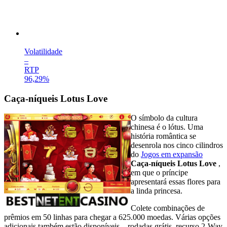
Volatilidade
–
RTP
96,29%
Caça-níqueis Lotus Love
O símbolo da cultura
chinesa é o lótus. Uma
história romântica se
desenrola nos cinco cilindros
do
Jogos em expansão
Caça-níqueis Lotus Love
,
em que o príncipe
apresentará essas flores para
a linda princesa.
Colete combinações de
prêmios em 50 linhas para chegar a 625.000 moedas. Várias opções
adicionais também estão disponíveis – rodadas grátis, recurso 2-Way