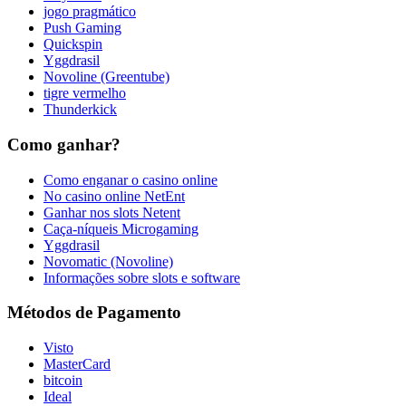
jogo pragmático
Push Gaming
Quickspin
Yggdrasil
Novoline (Greentube)
tigre vermelho
Thunderkick
Como ganhar?
Como enganar o casino online
No casino online NetEnt
Ganhar nos slots Netent
Caça-níqueis Microgaming
Yggdrasil
Novomatic (Novoline)
Informações sobre slots e software
Métodos de Pagamento
Visto
MasterCard
bitcoin
Ideal