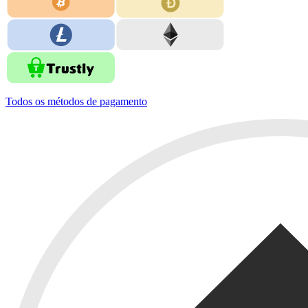
Todos os métodos de pagamento