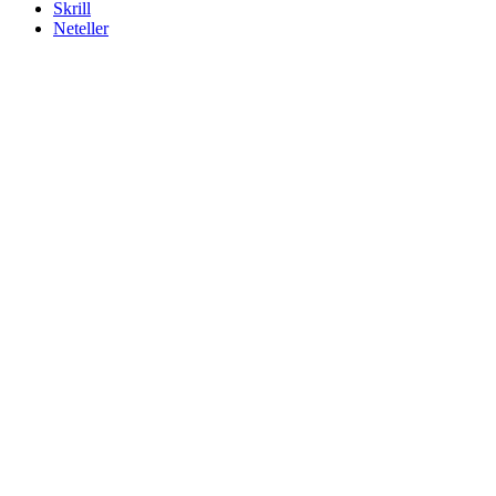
Skrill
Neteller