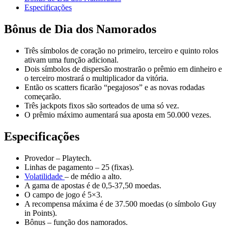
Especificações
Bônus de Dia dos Namorados
Três símbolos de coração no primeiro, terceiro e quinto rolos
ativam uma função adicional.
Dois símbolos de dispersão mostrarão o prêmio em dinheiro e
o terceiro mostrará o multiplicador da vitória.
Então os scatters ficarão “pegajosos” e as novas rodadas
começarão.
Três jackpots fixos são sorteados de uma só vez.
O prêmio máximo aumentará sua aposta em 50.000 vezes.
Especificações
Provedor – Playtech.
Linhas de pagamento – 25 (fixas).
Volatilidade
– de médio a alto.
A gama de apostas é de 0,5-37,50 moedas.
O campo de jogo é 5×3.
A recompensa máxima é de 37.500 moedas (o símbolo Guy
in Points).
Bônus – função dos namorados.