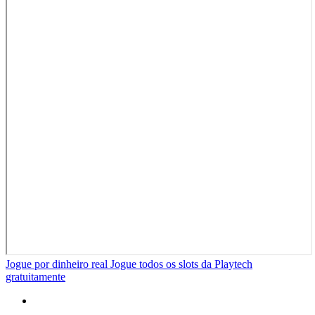
Jogue por dinheiro real
Jogue todos os slots da Playtech
gratuitamente