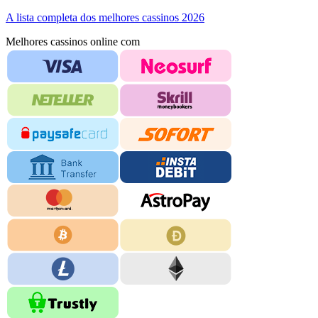
A lista completa dos melhores cassinos 2026
Melhores cassinos online com