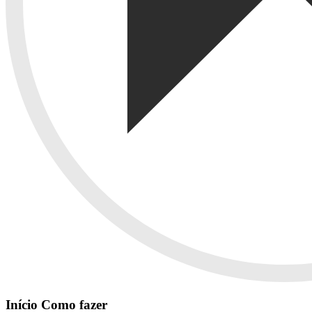
Início Como fazer