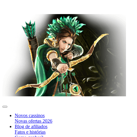
casino-hipster
Novos cassinos
Novas ofertas 2026
Blog de afiliados
Fatos e histórias