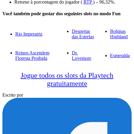
Retorne à porcentagem do jogador (
RTP
) – 96,32%.
Você também pode gostar dos seguintes slots no modo Fun
Despertar
Bobinas
Rio Imperatriz
das Estrelas
Highland
Reinos Ascendem
Dr.
Esmeralda
Floresta Proibida
Lovemore
Jogue todos os slots da Playtech
gratuitamente
Escrito por