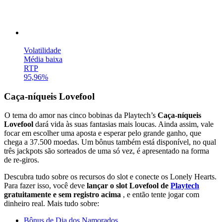
Volatilidade
Média baixa
RTP
95,96%
Caça-níqueis Lovefool
O tema do amor nas cinco bobinas da Playtech’s
Caça-níqueis
Lovefool
dará vida às suas fantasias mais loucas. Ainda assim, vale
focar em escolher uma aposta e esperar pelo grande ganho, que
chega a 37.500 moedas. Um bônus também está disponível, no qual
três jackpots são sorteados de uma só vez, é apresentado na forma
de re-giros.
Descubra tudo sobre os recursos do slot e conecte os Lonely Hearts.
Para fazer isso, você deve
lançar o slot Lovefool de
Playtech
gratuitamente e sem registro acima
, e então tente jogar com
dinheiro real. Mais tudo sobre: ​​
Bônus de Dia dos Namorados