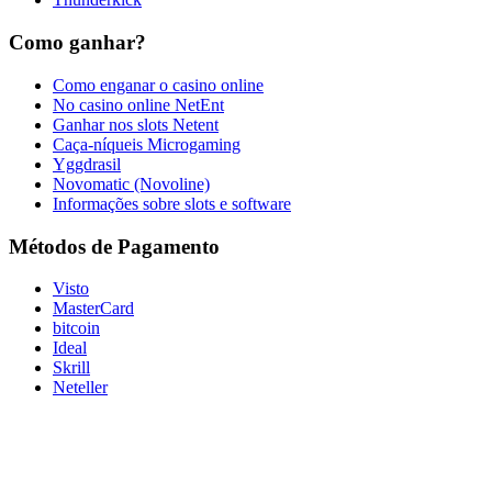
Como ganhar?
Como enganar o casino online
No casino online NetEnt
Ganhar nos slots Netent
Caça-níqueis Microgaming
Yggdrasil
Novomatic (Novoline)
Informações sobre slots e software
Métodos de Pagamento
Visto
MasterCard
bitcoin
Ideal
Skrill
Neteller