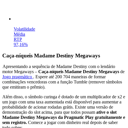
Volatilidade
Média
RTP
97,16%
Caça-níqueis Madame Destiny Megaways
Apresentando a sequência de Madame Destiny com o lendário
motor Megaways –
Caça-níqueis Madame Destiny Megaways
de
Jogo pragmático
. Espere até 200 704 maneiras de formar
combinações vencedoras com a função Tumble (remover símbolos
que emitiram o prêmio).
Além disso, o símbolo curinga é dotado de um multiplicador de x2 e
um jogo com uma taxa aumentada está disponível para aumentar a
probabilidade de acionar rodadas grátis. Existe uma versão de
demonstração do slot acima, para que todos possam
ative o slot
Madame Destiny Megaways da Pragmatic Play gratuitamente e
sem registro.
Comece a jogar com dinheiro real depois de saber
tudo sobre: ​​