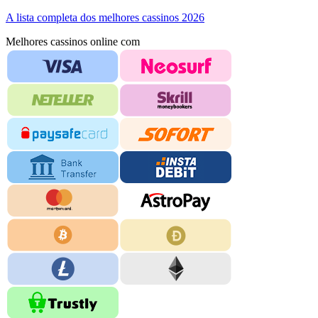
A lista completa dos melhores cassinos 2026
Melhores cassinos online com