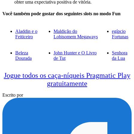
obter uma expectativa positiva de vitória.
Você também pode gostar dos seguintes slots no modo Fun
Aladdin e o
Maldição do
egípcio
Feiticeiro
Lobisomem Megaways
Fortunas
Beleza
John Hunter e O Livro
Senhora
Dourada
de Tut
da Lua
Jogue todos os caça-níqueis Pragmatic Play
gratuitamente
Escrito por