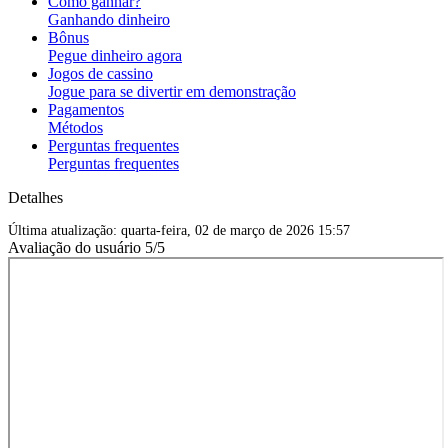
Como ganhar?
Ganhando dinheiro
Bônus
Pegue dinheiro agora
Jogos de cassino
Jogue para se divertir em demonstração
Pagamentos
Métodos
Perguntas frequentes
Perguntas frequentes
Detalhes
Última atualização: quarta-feira, 02 de março de 2026 15:57
Avaliação do usuário
5/5