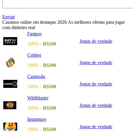
Enviar
Cassinos online em destaque 2026
As melhores ofertas para jogar
com dinheiro real
Fastpay
Jogue de verdade
100% –
R$100
Cobber
Jogue de verdade
100% –
R$200
Casino4u
Jogue de verdade
100% –
R$100
Wildblaster
Jogue de verdade
100% –
R$100
Instantpay
Jogue de verdade
100% –
R$100