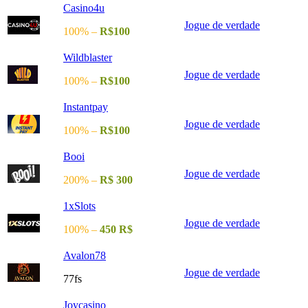
Casino4u
Jogue de verdade
100% –
R$100
Wildblaster
Jogue de verdade
100% –
R$100
Instantpay
Jogue de verdade
100% –
R$100
Booi
Jogue de verdade
200% –
R$ 300
1xSlots
Jogue de verdade
100% –
450
R$
Avalon78
Jogue de verdade
77fs
Joycasino