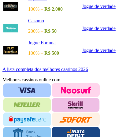
Jogue de verdade
100% –
R$ 2.000
Casumo
Jogue de verdade
200% –
R$ 50
Jogue Fortuna
Jogue de verdade
100% –
R$ 500
A lista completa dos melhores cassinos 2026
Melhores cassinos online com