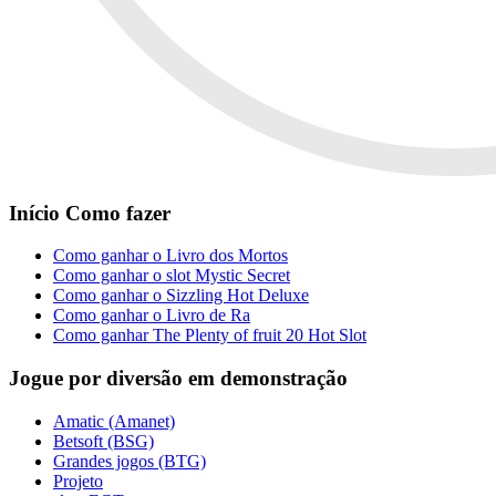
Início Como fazer
Como ganhar o Livro dos Mortos
Como ganhar o slot Mystic Secret
Como ganhar o Sizzling Hot Deluxe
Como ganhar o Livro de Ra
Como ganhar The Plenty of fruit 20 Hot Slot
Jogue por diversão em demonstração
Amatic (Amanet)
Betsoft (BSG)
Grandes jogos (BTG)
Projeto