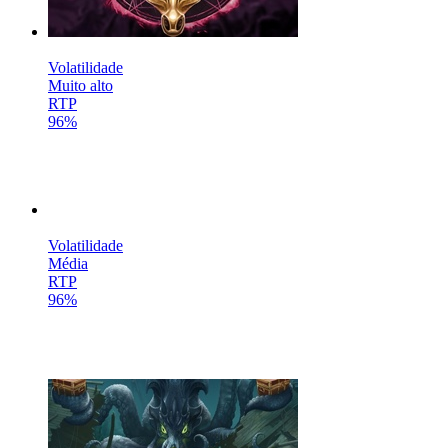
Volatilidade
Muito alto
RTP
96%
Volatilidade
Média
RTP
96%