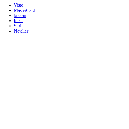
Visto
MasterCard
bitcoin
Ideal
Skrill
Neteller