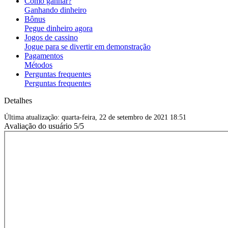
Como ganhar?
Ganhando dinheiro
Bônus
Pegue dinheiro agora
Jogos de cassino
Jogue para se divertir em demonstração
Pagamentos
Métodos
Perguntas frequentes
Perguntas frequentes
Detalhes
Última atualização: quarta-feira, 22 de setembro de 2021 18:51
Avaliação do usuário
5/5