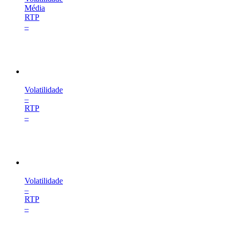
Média
RTP
–
Volatilidade
–
RTP
–
Volatilidade
–
RTP
–