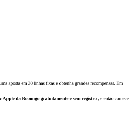
 uma aposta em 30 linhas fixas e obtenha grandes recompensas. Em
ic Apple da Booongo gratuitamente e sem registro
, e então comece