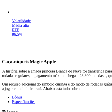
Volatilidade
Média-alta
RTP
96,5%
Caça-níqueis Magic Apple
A história sobre a amada princesa Branca de Neve foi transferida para
rodadas regulares, o pagamento máximo chega a 28.800 moedas e, qua
Um recurso adicional do símbolo curinga e do modo de rodadas gráti
a jogar com dinheiro real. Abaixo está tudo sobre: ​​
Bônus
Especificações