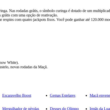
ga. Nas rodadas grátis, o símbolo curinga é dotado de um multiplicado
s grátis com uma opção de reativação.
ar respins com quatro jackpots fixos. Você pode ganhar até 120.000 
now White).
astelo, novas rodadas da Maçã.
Escaravelho Boost
Gemas Estelares
Maçã enven
Mergulhador de pérolas
Deuses do Olimpo
Irmãs da Lua