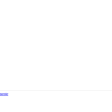
amente