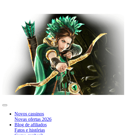
casino-hipster
Novos cassinos
Novas ofertas 2026
Blog de afiliados
Fatos e histórias