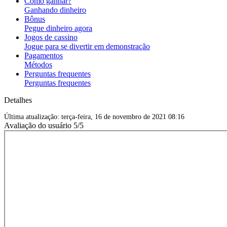
Como ganhar?
Ganhando dinheiro
Bônus
Pegue dinheiro agora
Jogos de cassino
Jogue para se divertir em demonstração
Pagamentos
Métodos
Perguntas frequentes
Perguntas frequentes
Detalhes
Última atualização: terça-feira, 16 de novembro de 2021 08:16
Avaliação do usuário
5/5