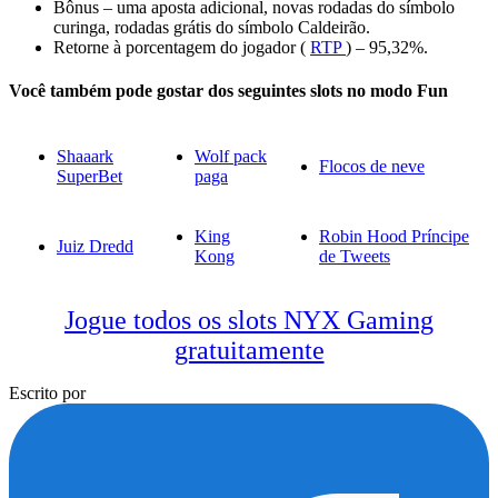
Bônus – uma aposta adicional, novas rodadas do símbolo
curinga, rodadas grátis do símbolo Caldeirão.
Retorne à porcentagem do jogador (
RTP
) – 95,32%.
Você também pode gostar dos seguintes slots no modo Fun
Shaaark
Wolf pack
Flocos de neve
SuperBet
paga
King
Robin Hood Príncipe
Juiz Dredd
Kong
de Tweets
Jogue todos os slots NYX Gaming
gratuitamente
Escrito por