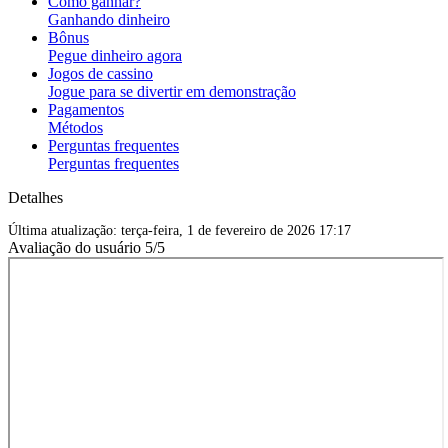
Como ganhar?
Ganhando dinheiro
Bônus
Pegue dinheiro agora
Jogos de cassino
Jogue para se divertir em demonstração
Pagamentos
Métodos
Perguntas frequentes
Perguntas frequentes
Detalhes
Última atualização: terça-feira, 1 de fevereiro de 2026 17:17
Avaliação do usuário
5/5