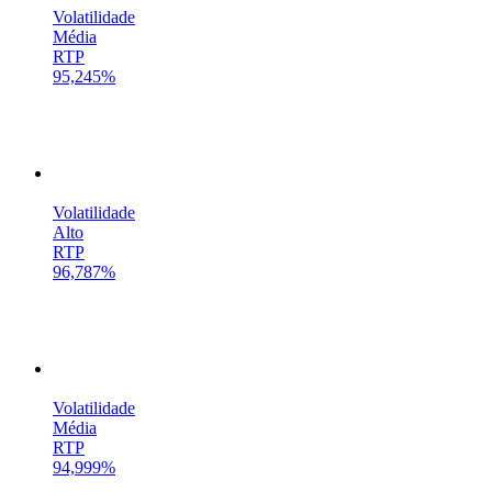
Volatilidade
Média
RTP
95,245%
Volatilidade
Alto
RTP
96,787%
Volatilidade
Média
RTP
94,999%