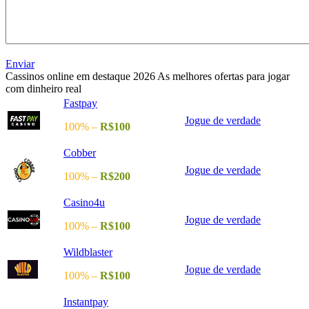
Enviar
Cassinos online em destaque 2026
As melhores ofertas para jogar
com dinheiro real
Fastpay
Jogue de verdade
100% –
R$100
Cobber
Jogue de verdade
100% –
R$200
Casino4u
Jogue de verdade
100% –
R$100
Wildblaster
Jogue de verdade
100% –
R$100
Instantpay