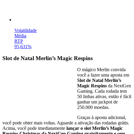
Volatilidade
Média
RTP
95,631%
Slot de Natal Merlin’s Magic Respins
O mágico Merlin convida
você a fazer uma aposta em
Slot de Natal Merlin’s
Magic Respins
da NextGen
Gaming. Cada rodada tem
50 linhas ativas, então é fácil
ganhar um jackpot de
250.000 moedas.
Graças à aposta adicional,
você pode obter mais voltas. Aguarde a ativação das rodadas grátis.
Acima, você pode imediatamente
lançar o slot Merlin’s Magic
Respins Christmas da NextGen Gaming gratuitamente e sem