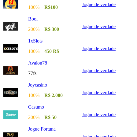
Jogue de verdade
100% –
R$100
Booi
Jogue de verdade
200% –
R$ 300
1xSlots
Jogue de verdade
100% –
450
R$
Avalon78
Jogue de verdade
77fs
Joycasino
Jogue de verdade
100% –
R$ 2.000
Casumo
Jogue de verdade
200% –
R$ 50
Jogue Fortuna
Jogue de verdade