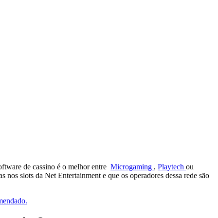
oftware de cassino é o melhor entre
Microgaming
,
Playtech
ou
as nos slots da Net Entertainment e que os operadores dessa rede são
omendado.