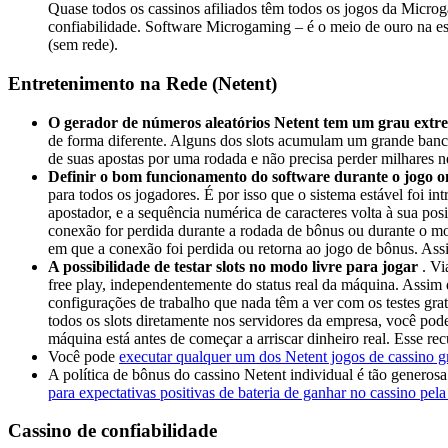
Quase todos os cassinos afiliados têm todos os jogos da Micro
confiabilidade. Software Microgaming – é o meio de ouro na es
(sem rede).
Entretenimento na Rede (Netent)
O gerador de números aleatórios Netent tem um grau extre
de forma diferente. Alguns dos slots acumulam um grande banc
de suas apostas por uma rodada e não precisa perder milhares 
Definir o bom funcionamento do software durante o jogo o
para todos os jogadores. É por isso que o sistema estável foi in
apostador, e a sequência numérica de caracteres volta à sua po
conexão for perdida durante a rodada de bônus ou durante o mod
em que a conexão foi perdida ou retorna ao jogo de bônus. Ass
A possibilidade de testar slots no modo livre para jogar
. Vi
free play, independentemente do status real da máquina. Assim
configurações de trabalho que nada têm a ver com os testes gr
todos os slots diretamente nos servidores da empresa, você pode
máquina está antes de começar a arriscar dinheiro real. Esse r
Você pode
executar qualquer um dos Netent jogos de cassino gr
A política de bônus do cassino Netent individual é tão generosa
para expectativas positivas de bateria de ganhar no cassino pel
Cassino de confiabilidade