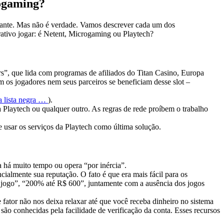
rogaming?
cante. Mas não é verdade. Vamos descrever cada um dos
rativo jogar: é Netent, Microgaming ou Playtech?
s”, que lida com programas de afiliados do Titan Casino, Europa
m os jogadores nem seus parceiros se beneficiam desse slot –
a lista negra …
).
a Playtech ou qualquer outro. As regras de rede proíbem o trabalho
usar os serviços da Playtech como última solução.
 há muito tempo ou opera “por inércia”.
almente sua reputação. O fato é que era mais fácil para os
e jogo”, “200% até R$ 600”, juntamente com a ausência dos jogos
ator não nos deixa relaxar até que você receba dinheiro no sistema
ão conhecidas pela facilidade de verificação da conta. Esses recursos