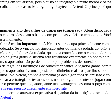
gaming em seu arsenal, pois o custo de integração é muito menor e os 
colha entre o casino Microgaming, Playtech e Netent. O principal é que
mamente alto de ganhos de dispersão (dispersão)
. Além disso, cad
o e outros despejam o banco com pequenas vitórias o tempo todo. Voc
neste momento.
nline é muito importante
. A Netent se preocupa principalmente com a 
troduzido. Se o vínculo for quebrado antes do final da rodada do jogo, a
sição original (antes da rodada, quando a conexão com o computador do 
o de giros grátis, o sistema será restaurado exatamente no ponto de rup
im, o apostador não perde dinheiro por problemas de conexão.
a de regra, nas instituições de outros fabricantes, o jogador ganha com
 que o apostador faz uma aposta com dinheiro real – o aparelho sai do 
atuitos. No Netent, devido à semelhança dos algoritmos de emissão e c
 usar a estratégia de testar os slots no modo gratuito antes de jogar co
ecurso permite que o jogador ganhe uma vantagem e escolha o jogo com d
átis sem registro diretamente em nosso site
.
 que permite arrastar a expectativa de ganhar da instituição ao seu lado
a Netent
.