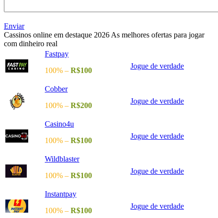
Enviar
Cassinos online em destaque 2026
As melhores ofertas para jogar
com dinheiro real
Fastpay
Jogue de verdade
100% –
R$100
Cobber
Jogue de verdade
100% –
R$200
Casino4u
Jogue de verdade
100% –
R$100
Wildblaster
Jogue de verdade
100% –
R$100
Instantpay
Jogue de verdade
100% –
R$100