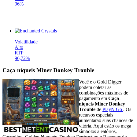
96%
Volatilidade
Alto
RTP
96,72%
Caça-níqueis Miner Donkey Trouble
Você e o Gold Digger
podem coletar as
combinações máximas de
pagamento em
Caça-
níqueis Miner Donkey
Trouble
de
PlayN Go
. Os
recursos especiais
aumentarão suas chances de
vitória. Aqui estão os mega
símbolos aleatórios,
Cascading, Golden Nuggets, Donkey Destruction e Recursos do