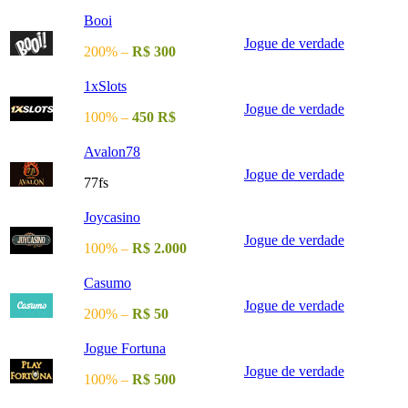
Booi
Jogue de verdade
200% –
R$ 300
1xSlots
Jogue de verdade
100% –
450
R$
Avalon78
Jogue de verdade
77fs
Joycasino
Jogue de verdade
100% –
R$ 2.000
Casumo
Jogue de verdade
200% –
R$ 50
Jogue Fortuna
Jogue de verdade
100% –
R$ 500