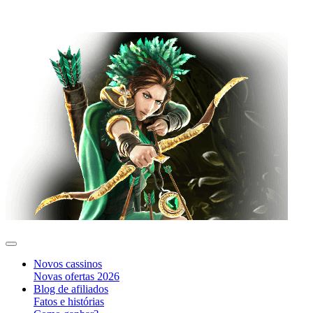
casino-hipster
Novos cassinos
Novas ofertas 2026
Blog de afiliados
Fatos e histórias