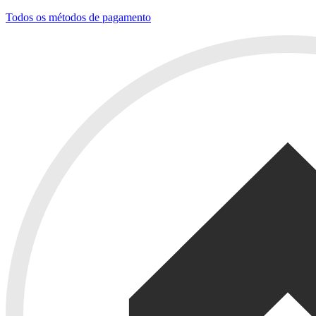
Todos os métodos de pagamento