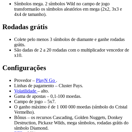
Símbolos mega. 2 símbolos Wild no campo de jogo
transformarão os símbolos aleatórios em mega (2х2, 3х3 e
4х4 de tamanho).
Rodadas grátis
Colete pelo menos 3 símbolos de diamante e ganhe rodadas
grátis.
São dadas de 2 a 20 rodadas com o multiplicador vencedor de
x10.
Configurações
Provedor –
PlayN Go
.
Linhas de pagamento – Cluster Pays.
Volatilidade
– alto.
Gama de apostas – 0,1-100 moedas.
Campo de jogo – 5х7.
O ganho máximo é de 1 000 000 moedas (símbolo do Cristal
Vermelho).
Bônus – os recursos Cascading, Golden Nuggets, Donkey
Destruction, Pickaxe Wilds, mega símbolos, rodadas grátis do
símbolo Diamond.