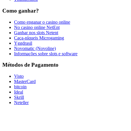
Como ganhar?
Como enganar o casino online
No casino online NetEnt
Ganhar nos slots Netent
Caça-níqueis Microgaming
Yggdrasil
Novomatic (Novoline)
Informações sobre slots e software
Métodos de Pagamento
Visto
MasterCard
bitcoin
Ideal
Skrill
Neteller