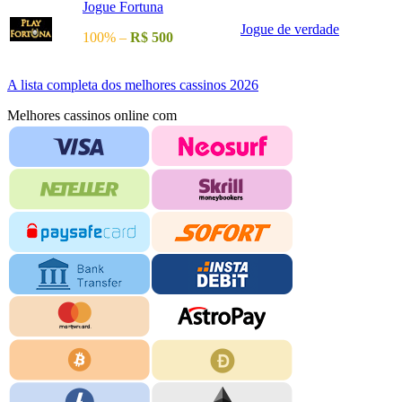
Jogue Fortuna
Jogue de verdade
100% –
R$ 500
A lista completa dos melhores cassinos 2026
Melhores cassinos online com