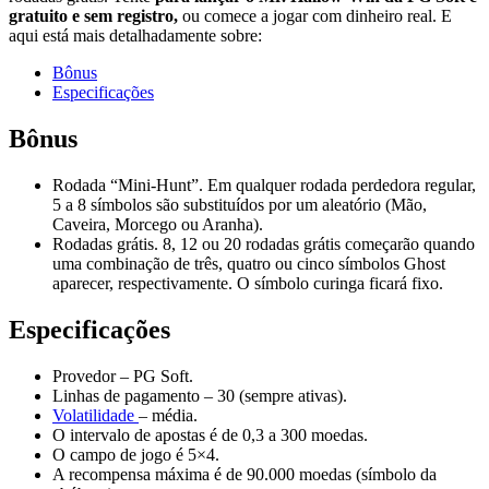
gratuito e sem registro,
ou comece a jogar com dinheiro real. E
aqui está mais detalhadamente sobre: ​​
Bônus
Especificações
Bônus
Rodada “Mini-Hunt”. Em qualquer rodada perdedora regular,
5 a 8 símbolos são substituídos por um aleatório (Mão,
Caveira, Morcego ou Aranha).
Rodadas grátis. 8, 12 ou 20 rodadas grátis começarão quando
uma combinação de três, quatro ou cinco símbolos Ghost
aparecer, respectivamente. O símbolo curinga ficará fixo.
Especificações
Provedor – PG Soft.
Linhas de pagamento – 30 (sempre ativas).
Volatilidade
– média.
O intervalo de apostas é de 0,3 a 300 moedas.
O campo de jogo é 5×4.
A recompensa máxima é de 90.000 moedas (símbolo da