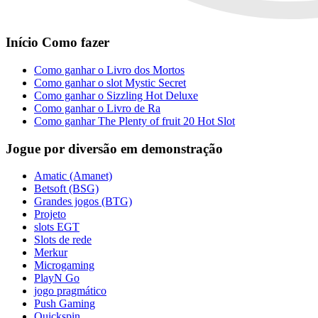
Início Como fazer
Como ganhar o Livro dos Mortos
Como ganhar o slot Mystic Secret
Como ganhar o Sizzling Hot Deluxe
Como ganhar o Livro de Ra
Como ganhar The Plenty of fruit 20 Hot Slot
Jogue por diversão em demonstração
Amatic (Amanet)
Betsoft (BSG)
Grandes jogos (BTG)
Projeto
slots EGT
Slots de rede
Merkur
Microgaming
PlayN Go
jogo pragmático
Push Gaming
Quickspin