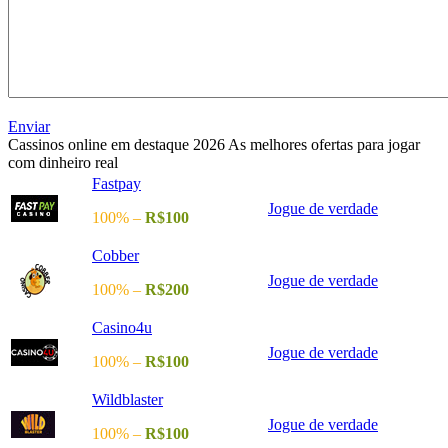
Enviar
Cassinos online em destaque 2026
As melhores ofertas para jogar
com dinheiro real
Fastpay
Jogue de verdade
100% –
R$100
Cobber
Jogue de verdade
100% –
R$200
Casino4u
Jogue de verdade
100% –
R$100
Wildblaster
Jogue de verdade
100% –
R$100