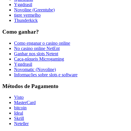
Yggdrasil
Novoline (Greentube)
tigre vermelho
Thunderkick
Como ganhar?
Como enganar o casino online
No casino online NetEnt
Ganhar nos slots Netent
Caça-níqueis Microgaming
Yggdrasil
Novomatic (Novoline)
Informações sobre slots e software
Métodos de Pagamento
Visto
MasterCard
bitcoin
Ideal
Skrill
Neteller