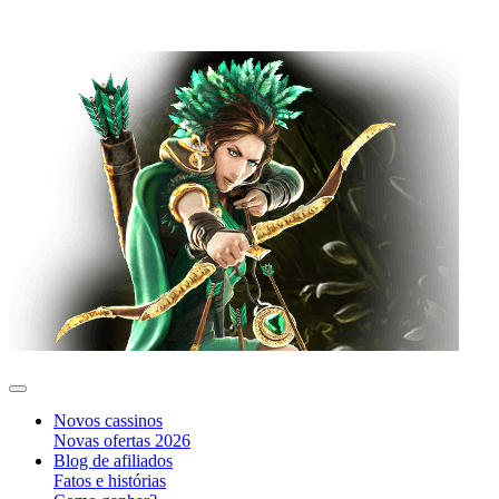
casino-hipster
Novos cassinos
Novas ofertas 2026
Blog de afiliados
Fatos e histórias