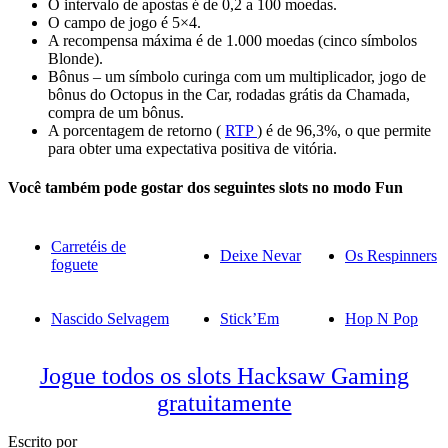
O intervalo de apostas é de 0,2 a 100 moedas.
O campo de jogo é 5×4.
A recompensa máxima é de 1.000 moedas (cinco símbolos
Blonde).
Bônus – um símbolo curinga com um multiplicador, jogo de
bônus do Octopus in the Car, rodadas grátis da Chamada,
compra de um bônus.
A porcentagem de retorno (
RTP
) é de 96,3%, o que permite
para obter uma expectativa positiva de vitória.
Você também pode gostar dos seguintes slots no modo Fun
Carretéis de
Deixe Nevar
Os Respinners
foguete
Nascido Selvagem
Stick’Em
Hop N Pop
Jogue todos os slots Hacksaw Gaming
gratuitamente
Escrito por