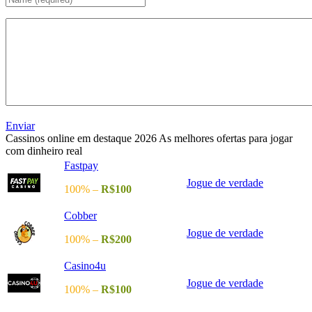
Enviar
Cassinos online em destaque 2026
As melhores ofertas para jogar
com dinheiro real
Fastpay
Jogue de verdade
100% –
R$100
Cobber
Jogue de verdade
100% –
R$200
Casino4u
Jogue de verdade
100% –
R$100