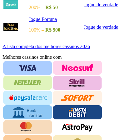
Jogue de verdade
200% –
R$ 50
Jogue Fortuna
Jogue de verdade
100% –
R$ 500
A lista completa dos melhores cassinos 2026
Melhores cassinos online com