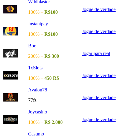
Wildblaster
Jogue de verdade
100% –
R$100
Instantpay
Jogue de verdade
100% –
R$100
Booi
Jogar para real
200% –
R$ 300
1xSlots
Jogue de verdade
100% –
450
R$
Avalon78
Jogue de verdade
77fs
Joycasino
Jogue de verdade
100% –
R$ 2.000
Casumo