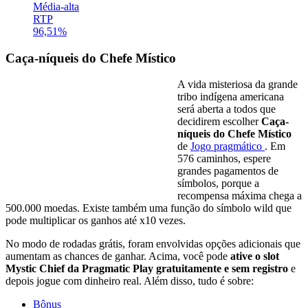
Média-alta
RTP
96,51%
Caça-níqueis do Chefe Místico
A vida misteriosa da grande
tribo indígena americana
será aberta a todos que
decidirem escolher
Caça-
níqueis do Chefe Místico
de
Jogo pragmático
. Em
576 caminhos, espere
grandes pagamentos de
símbolos, porque a
recompensa máxima chega a
500.000 moedas. Existe também uma função do símbolo wild que
pode multiplicar os ganhos até x10 vezes.
No modo de rodadas grátis, foram envolvidas opções adicionais que
aumentam as chances de ganhar. Acima, você pode
ative o slot
Mystic Chief da Pragmatic Play gratuitamente e sem registro
e
depois jogue com dinheiro real. Além disso, tudo é sobre: ​​
Bônus