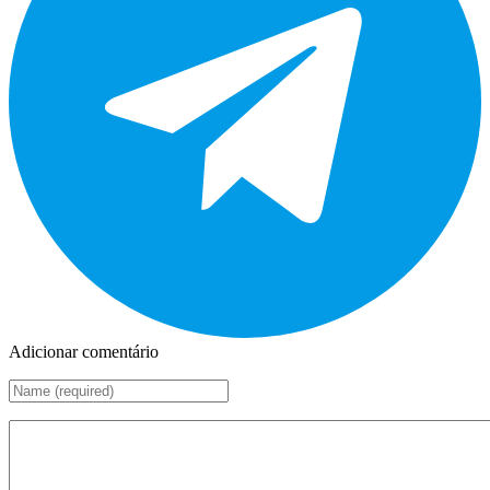
Adicionar comentário