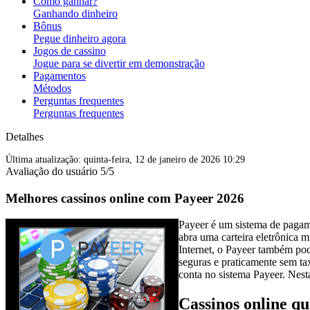
Como ganhar?
Ganhando dinheiro
Bônus
Pegue dinheiro agora
Jogos de cassino
Jogue para se divertir em demonstração
Pagamentos
Métodos
Perguntas frequentes
Perguntas frequentes
Detalhes
Última atualização: quinta-feira, 12 de janeiro de 2026 10:29
Avaliação do usuário
5/5
Melhores cassinos online com Payeer 2026
Payeer é um sistema de pagame
abra uma carteira eletrônica m
Internet, o Payeer também pod
seguras e praticamente sem ta
conta no sistema Payeer. Nest
Cassinos online q