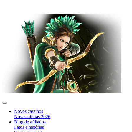
casino-hipster
Novos cassinos
Novas ofertas 2026
Blog de afiliados
Fatos e histórias