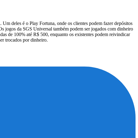
a. Um deles é o Play Fortuna, onde os clientes podem fazer depósitos
. Os jogos da SGS Universal também podem ser jogados com dinheiro
ndas de 100% até R$ 500, enquanto os existentes podem reivindicar
r trocados por dinheiro.