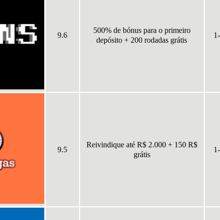
500% de bónus para o primeiro
9.6
1-
depósito + 200 rodadas grátis
Reivindique até R$ 2.000 + 150 R$
9.5
1-
grátis