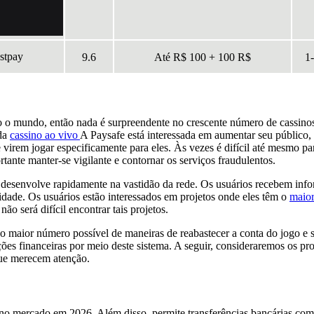
9.6
Até R$ 100 + 100 R$
1-
 o mundo, então nada é surpreendente no crescente número de cassinos
ada
cassino ao vivo
A Paysafe está interessada em aumentar seu público, 
 virem jogar especificamente para eles. Às vezes é difícil até mesmo p
rtante manter-se vigilante e contornar os serviços fraudulentos.
esenvolve rapidamente na vastidão da rede. Os usuários recebem infor
ade. Os usuários estão interessados ​​em projetos onde eles têm o
maior
 será difícil encontrar tais projetos.
 o maior número possível de maneiras de reabastecer a conta do jogo e 
ções financeiras por meio deste sistema. A seguir, consideraremos os p
ue merecem atenção.
 no mercado em 2026. Além disso, permite transferências bancárias co