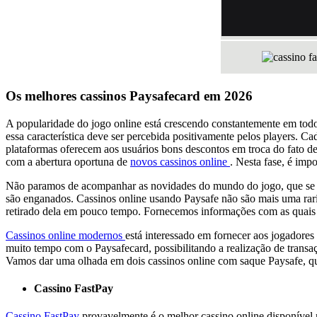
Os melhores cassinos Paysafecard em 2026
A popularidade do jogo online está crescendo constantemente em todo
essa característica deve ser percebida positivamente pelos players. C
plataformas oferecem aos usuários bons descontos em troca do fato de
com a abertura oportuna de
novos cassinos online
. Nesta fase, é impo
Não paramos de acompanhar as novidades do mundo do jogo, que se d
são enganados. Cassinos online usando Paysafe não são mais uma rarid
retirado dela em pouco tempo. Fornecemos informações com as quais não
Cassinos online modernos
está interessado em fornecer aos jogadores
muito tempo com o Paysafecard, possibilitando a realização de transa
Vamos dar uma olhada em dois cassinos online com saque Paysafe, q
Cassino FastPay
Cassino FastPay
provavelmente é o melhor cassino online disponível