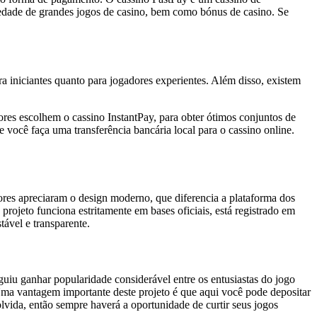
iedade de grandes jogos de casino, bem como bónus de casino. Se
para iniciantes quanto para jogadores experientes. Além disso, existem
res escolhem o cassino InstantPay, para obter ótimos conjuntos de
você faça uma transferência bancária local para o cassino online.
res apreciaram o design moderno, que diferencia a plataforma dos
 projeto funciona estritamente em bases oficiais, está registrado em
tável e transparente.
guiu ganhar popularidade considerável entre os entusiastas do jogo
 Uma vantagem importante deste projeto é que aqui você pode depositar
vida, então sempre haverá a oportunidade de curtir seus jogos