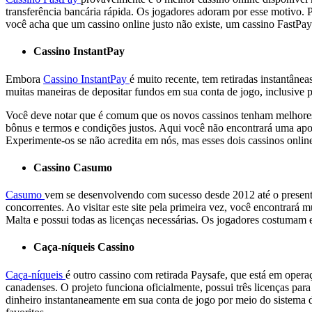
transferência bancária rápida. Os jogadores adoram por esse motivo.
você acha que um cassino online justo não existe, um cassino FastPay
Cassino InstantPay
Embora
Cassino InstantPay
é muito recente, tem retiradas instantânea
muitas maneiras de depositar fundos em sua conta de jogo, inclusive p
Você deve notar que é comum que os novos cassinos tenham melhores p
bônus e termos e condições justos. Aqui você não encontrará uma apos
Experimente-os se não acredita em nós, mas esses dois cassinos online
Cassino Casumo
Casumo
vem se desenvolvendo com sucesso desde 2012 até o presente
concorrentes. Ao visitar este site pela primeira vez, você encontrará m
Malta e possui todas as licenças necessárias. Os jogadores costumam es
Caça-níqueis Cassino
Caça-níqueis
é outro cassino com retirada Paysafe, que está em opera
canadenses. O projeto funciona oficialmente, possui três licenças pa
dinheiro instantaneamente em sua conta de jogo por meio do sistema d