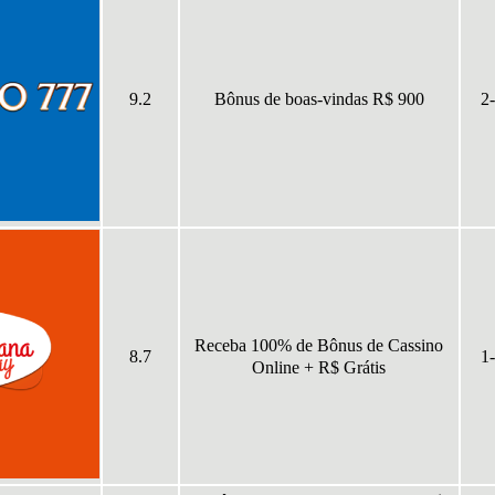
9.2
Bônus de boas-vindas R$ 900
2-
Receba 100% de Bônus de Cassino
8.7
1-
Online + R$ Grátis