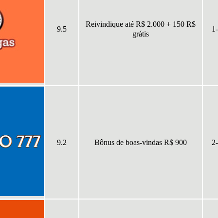
Reivindique até R$ 2.000 + 150 R$
9.5
1-
grátis
9.2
Bônus de boas-vindas R$ 900
2-