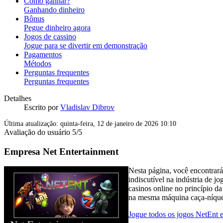
Como ganhar?
Ganhando dinheiro
Bônus
Pegue dinheiro agora
Jogos de cassino
Jogue para se divertir em demonstração
Pagamentos
Métodos
Perguntas frequentes
Perguntas frequentes
Detalhes
Escrito por
Vladislav Dibrov
Última atualização: quinta-feira, 12 de janeiro de 2026 10:10
Avaliação do usuário
5/5
Empresa Net Entertainment
Nesta página, você encontrar
indiscutível na indústria de 
casinos online no princípio d
na mesma máquina caça-níqueis,
Jogue todos os jogos NetEnt 