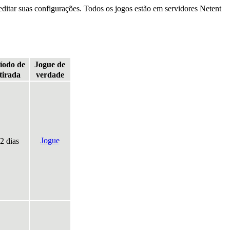
ditar suas configurações. Todos os jogos estão em servidores Netent
íodo de
Jogue de
tirada
verdade
Jogue
2 dias