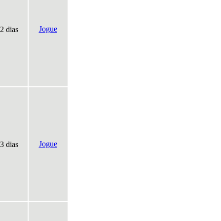
Jogue
2 dias
Jogue
3 dias