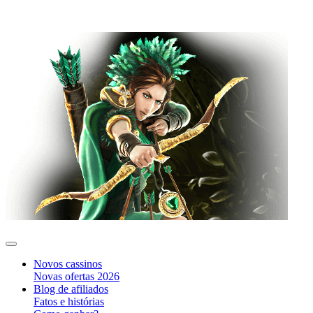
casino-hipster
Novos cassinos
Novas ofertas 2026
Blog de afiliados
Fatos e histórias