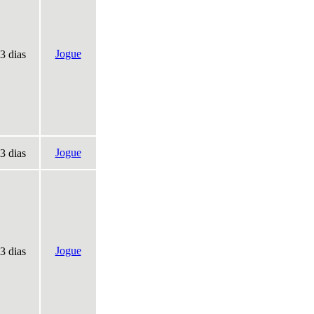
Jogue
3 dias
Jogue
3 dias
Jogue
3 dias