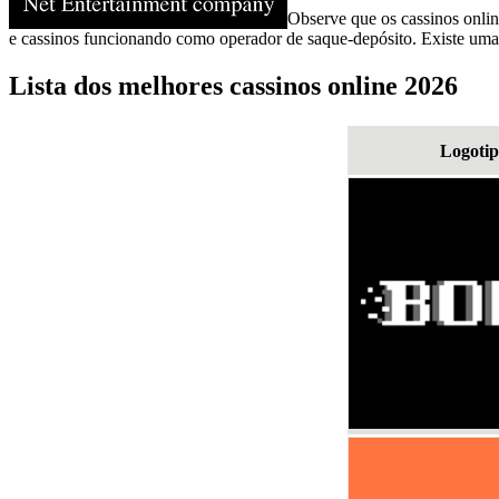
Observe que os cassinos onlin
e cassinos funcionando como operador de saque-depósito. Existe uma 
Lista dos melhores cassinos online 2026
Logotip