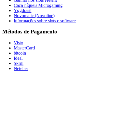
Ganhar nos slots Netent
Caça-níqueis Microgaming
Yggdrasil
Novomatic (Novoline)
Informações sobre slots e software
Métodos de Pagamento
Visto
MasterCard
bitcoin
Ideal
Skrill
Neteller