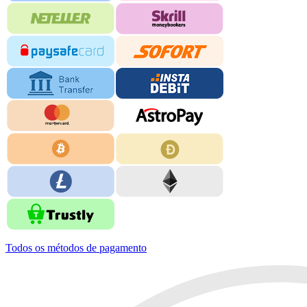
Todos os métodos de pagamento