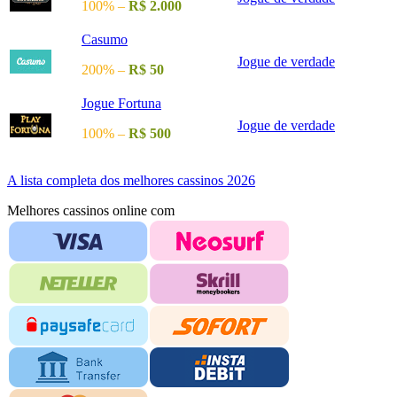
100% –
R$ 2.000
Casumo
Jogue de verdade
200% –
R$ 50
Jogue Fortuna
Jogue de verdade
100% –
R$ 500
A lista completa dos melhores cassinos 2026
Melhores cassinos online com