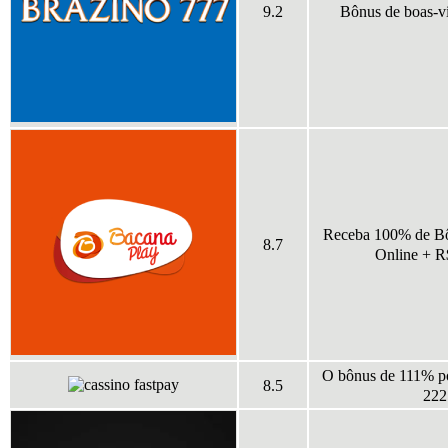
9.2
Bônus de boas-v
Receba 100% de Bô
8.7
Online + R
O bônus de 111% p
8.5
222