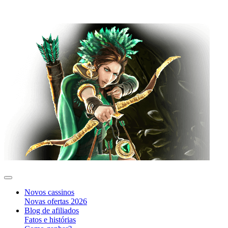
casino-hipster
Novos cassinos
Novas ofertas 2026
Blog de afiliados
Fatos e histórias