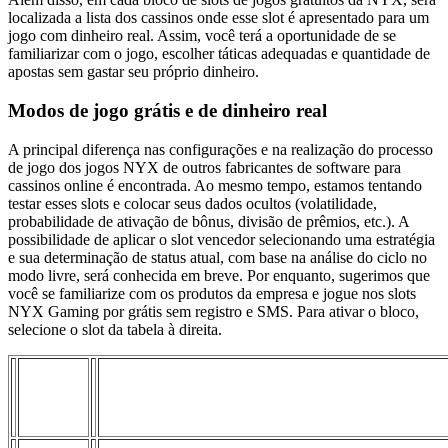
localizada a lista dos cassinos onde esse slot é apresentado para um
jogo com dinheiro real. Assim, você terá a oportunidade de se
familiarizar com o jogo, escolher táticas adequadas e quantidade de
apostas sem gastar seu próprio dinheiro.
Modos de jogo grátis e de dinheiro real
A principal diferença nas configurações e na realização do processo
de jogo dos jogos NYX de outros fabricantes de software para
cassinos online é encontrada. Ao mesmo tempo, estamos tentando
testar esses slots e colocar seus dados ocultos (volatilidade,
probabilidade de ativação de bônus, divisão de prêmios, etc.). A
possibilidade de aplicar o slot vencedor selecionando uma estratégia
e sua determinação de status atual, com base na análise do ciclo no
modo livre, será conhecida em breve. Por enquanto, sugerimos que
você se familiarize com os produtos da empresa e jogue nos slots
NYX Gaming por grátis sem registro e SMS. Para ativar o bloco,
selecione o slot da tabela à direita.