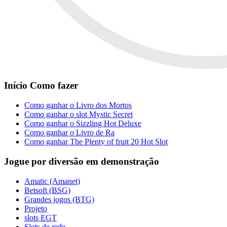
Início Como fazer
Como ganhar o Livro dos Mortos
Como ganhar o slot Mystic Secret
Como ganhar o Sizzling Hot Deluxe
Como ganhar o Livro de Ra
Como ganhar The Plenty of fruit 20 Hot Slot
Jogue por diversão em demonstração
Amatic (Amanet)
Betsoft (BSG)
Grandes jogos (BTG)
Projeto
slots EGT
Slots de rede