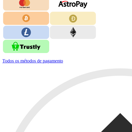
Todos os métodos de pagamento