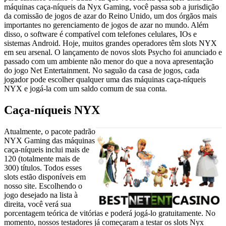
máquinas caça-níqueis da Nyx Gaming, você passa sob a jurisdição
da comissão de jogos de azar do Reino Unido, um dos órgãos mais
importantes no gerenciamento de jogos de azar no mundo. Além
disso, o software é compatível com telefones celulares, IOs e
sistemas Android. Hoje, muitos grandes operadores têm slots NYX
em seu arsenal. O lançamento de novos slots Psycho foi anunciado e
passado com um ambiente não menor do que a nova apresentação
do jogo Net Entertainment. No saguão da casa de jogos, cada
jogador pode escolher qualquer uma das máquinas caça-níqueis
NYX e jogá-la com um saldo comum de sua conta.
Caça-níqueis NYX
Atualmente, o pacote padrão
NYX Gaming das máquinas
caça-níqueis inclui mais de
120 (totalmente mais de
300) títulos. Todos esses
slots estão disponíveis em
nosso site. Escolhendo o
jogo desejado na lista à
direita, você verá sua
porcentagem teórica de vitórias e poderá jogá-lo gratuitamente. No
momento, nossos testadores já começaram a testar os slots Nyx