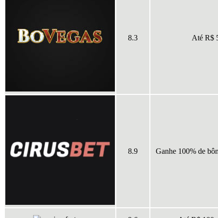
8.3
Até R$ 
8.9
Ganhe 100% de bôn