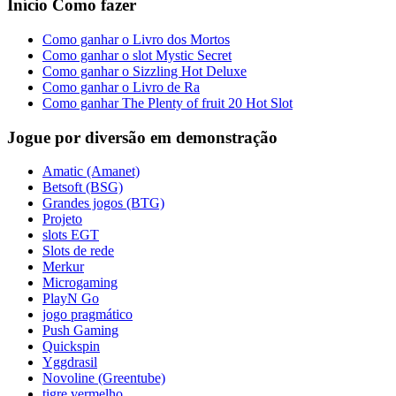
Início Como fazer
Como ganhar o Livro dos Mortos
Como ganhar o slot Mystic Secret
Como ganhar o Sizzling Hot Deluxe
Como ganhar o Livro de Ra
Como ganhar The Plenty of fruit 20 Hot Slot
Jogue por diversão em demonstração
Amatic (Amanet)
Betsoft (BSG)
Grandes jogos (BTG)
Projeto
slots EGT
Slots de rede
Merkur
Microgaming
PlayN Go
jogo pragmático
Push Gaming
Quickspin
Yggdrasil
Novoline (Greentube)
tigre vermelho