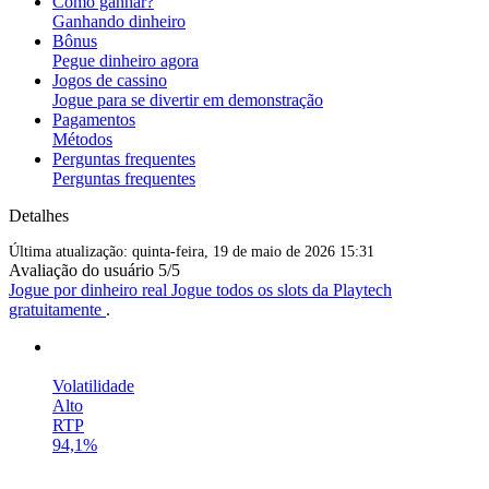
Como ganhar?
Ganhando dinheiro
Bônus
Pegue dinheiro agora
Jogos de cassino
Jogue para se divertir em demonstração
Pagamentos
Métodos
Perguntas frequentes
Perguntas frequentes
Detalhes
Última atualização: quinta-feira, 19 de maio de 2026 15:31
Avaliação do usuário
5/5
Jogue por dinheiro real
Jogue todos os slots da Playtech
gratuitamente
.
Volatilidade
Alto
RTP
94,1%