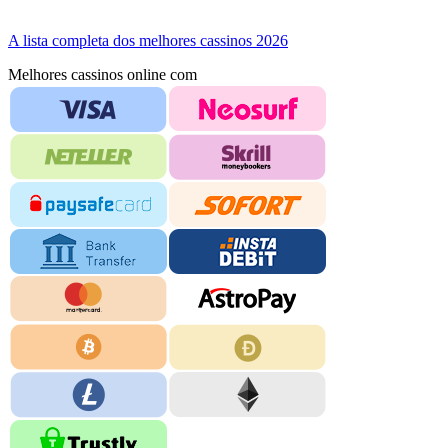
A lista completa dos melhores cassinos 2026
Melhores cassinos online com