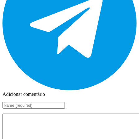
Adicionar comentário