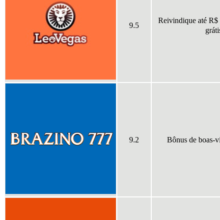
Reivindique até R$
9.5
gráti
9.2
Bônus de boas-v