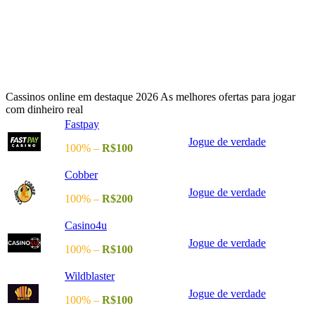
Cassinos online em destaque 2026
As melhores ofertas para jogar
com dinheiro real
Fastpay
Jogue de verdade
100% –
R$100
Cobber
Jogue de verdade
100% –
R$200
Casino4u
Jogue de verdade
100% –
R$100
Wildblaster
Jogue de verdade
100% –
R$100