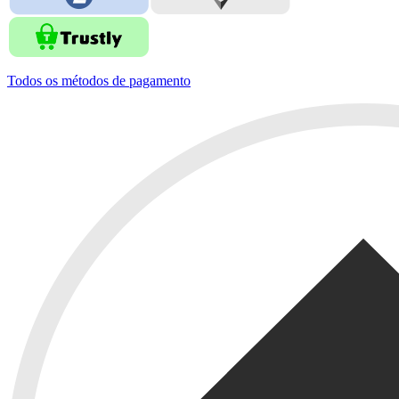
Todos os métodos de pagamento