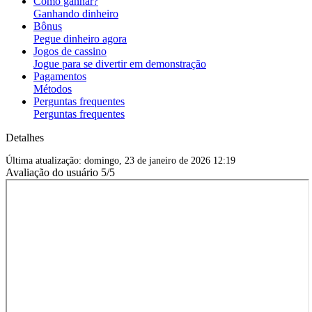
Como ganhar?
Ganhando dinheiro
Bônus
Pegue dinheiro agora
Jogos de cassino
Jogue para se divertir em demonstração
Pagamentos
Métodos
Perguntas frequentes
Perguntas frequentes
Detalhes
Última atualização: domingo, 23 de janeiro de 2026 12:19
Avaliação do usuário
5/5