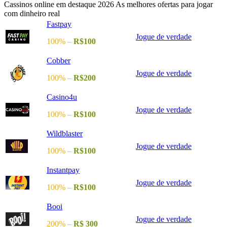
Cassinos online em destaque 2026
As melhores ofertas para jogar
com dinheiro real
Fastpay
Jogue de verdade
100% –
R$100
Cobber
Jogue de verdade
100% –
R$200
Casino4u
Jogue de verdade
100% –
R$100
Wildblaster
Jogue de verdade
100% –
R$100
Instantpay
Jogue de verdade
100% –
R$100
Booi
Jogue de verdade
200% –
R$ 300