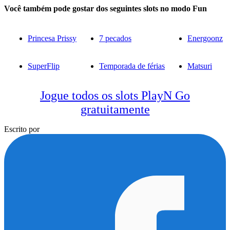
Você também pode gostar dos seguintes slots no modo Fun
Princesa Prissy
7 pecados
Energoonz
SuperFlip
Temporada de férias
Matsuri
Jogue todos os slots PlayN Go
gratuitamente
Escrito por