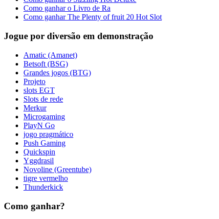
Como ganhar o Livro de Ra
Como ganhar The Plenty of fruit 20 Hot Slot
Jogue por diversão em demonstração
Amatic (Amanet)
Betsoft (BSG)
Grandes jogos (BTG)
Projeto
slots EGT
Slots de rede
Merkur
Microgaming
PlayN Go
jogo pragmático
Push Gaming
Quickspin
Yggdrasil
Novoline (Greentube)
tigre vermelho
Thunderkick
Como ganhar?