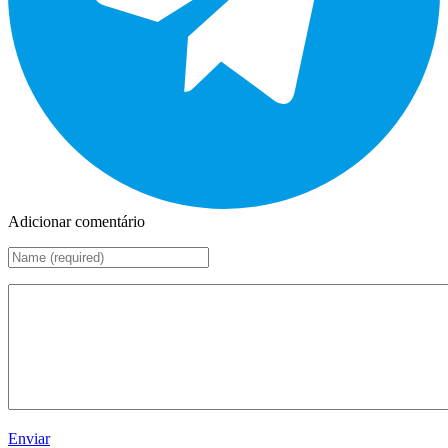
Adicionar comentário
Enviar