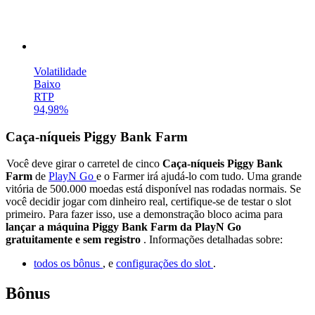
Volatilidade
Baixo
RTP
94,98%
Caça-níqueis Piggy Bank Farm
Você deve girar o carretel de cinco
Caça-níqueis Piggy Bank
Farm
de
PlayN Go
e o Farmer irá ajudá-lo com tudo. Uma grande
vitória de 500.000 moedas está disponível nas rodadas normais. Se
você decidir jogar com dinheiro real, certifique-se de testar o slot
primeiro. Para fazer isso, use a demonstração bloco acima para
lançar a máquina Piggy Bank Farm da PlayN Go
gratuitamente e sem registro
. Informações detalhadas sobre: ​​
todos os bônus
, e
configurações do slot
.
Bônus