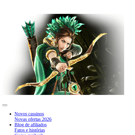
casino-hipster
Novos cassinos
Novas ofertas 2026
Blog de afiliados
Fatos e histórias