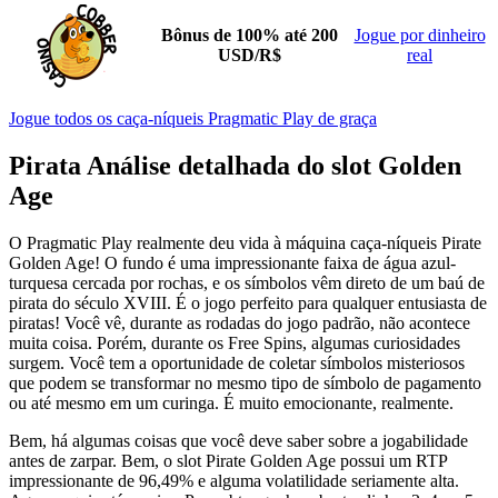
Bônus de 100% até 200
Jogue por dinheiro
USD/R$
real
Jogue todos os caça-níqueis Pragmatic Play de graça
Pirata Análise detalhada do slot Golden
Age
O Pragmatic Play realmente deu vida à máquina caça-níqueis Pirate
Golden Age! O fundo é uma impressionante faixa de água azul-
turquesa cercada por rochas, e os símbolos vêm direto de um baú de
pirata do século XVIII. É o jogo perfeito para qualquer entusiasta de
piratas! Você vê, durante as rodadas do jogo padrão, não acontece
muita coisa. Porém, durante os Free Spins, algumas curiosidades
surgem. Você tem a oportunidade de coletar símbolos misteriosos
que podem se transformar no mesmo tipo de símbolo de pagamento
ou até mesmo em um curinga. É muito emocionante, realmente.
Bem, há algumas coisas que você deve saber sobre a jogabilidade
antes de zarpar. Bem, o slot Pirate Golden Age possui um RTP
impressionante de 96,49% e alguma volatilidade seriamente alta.