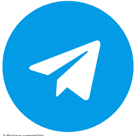
Adicionar comentário