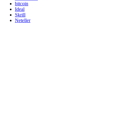
bitcoin
Ideal
Skrill
Neteller