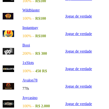
100% –
R$100
Wildblaster
Jogue de verdade
100% –
R$100
Instantpay
Jogue de verdade
100% –
R$100
Booi
Jogue de verdade
200% –
R$ 300
1xSlots
Jogue de verdade
100% –
450
R$
Avalon78
Jogue de verdade
77fs
Joycasino
Jogue de verdade
100% –
R$ 2.000