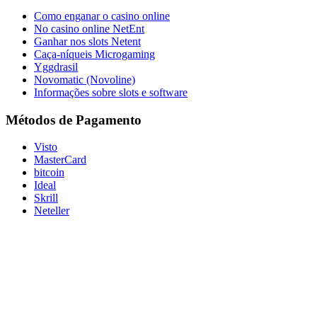
Como enganar o casino online
No casino online NetEnt
Ganhar nos slots Netent
Caça-níqueis Microgaming
Yggdrasil
Novomatic (Novoline)
Informações sobre slots e software
Métodos de Pagamento
Visto
MasterCard
bitcoin
Ideal
Skrill
Neteller