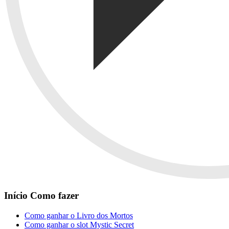
Início Como fazer
Como ganhar o Livro dos Mortos
Como ganhar o slot Mystic Secret