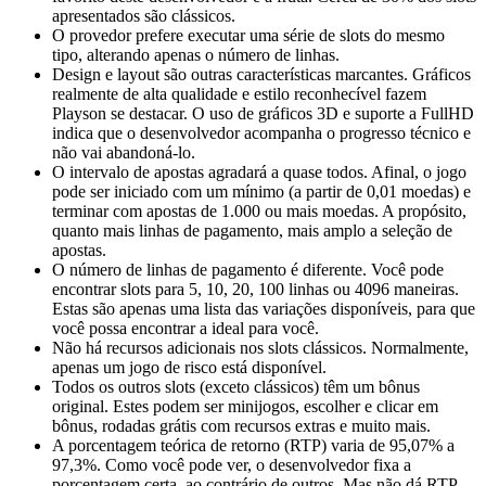
apresentados são clássicos.
O provedor prefere executar uma série de slots do mesmo
tipo, alterando apenas o número de linhas.
Design e layout são outras características marcantes. Gráficos
realmente de alta qualidade e estilo reconhecível fazem
Playson se destacar. O uso de gráficos 3D e suporte a FullHD
indica que o desenvolvedor acompanha o progresso técnico e
não vai abandoná-lo.
O intervalo de apostas agradará a quase todos. Afinal, o jogo
pode ser iniciado com um mínimo (a partir de 0,01 moedas) e
terminar com apostas de 1.000 ou mais moedas. A propósito,
quanto mais linhas de pagamento, mais amplo a seleção de
apostas.
O número de linhas de pagamento é diferente. Você pode
encontrar slots para 5, 10, 20, 100 linhas ou 4096 maneiras.
Estas são apenas uma lista das variações disponíveis, para que
você possa encontrar a ideal para você.
Não há recursos adicionais nos slots clássicos. Normalmente,
apenas um jogo de risco está disponível.
Todos os outros slots (exceto clássicos) têm um bônus
original. Estes podem ser minijogos, escolher e clicar em
bônus, rodadas grátis com recursos extras e muito mais.
A porcentagem teórica de retorno (RTP) varia de 95,07% a
97,3%. Como você pode ver, o desenvolvedor fixa a
porcentagem certa, ao contrário de outros. Mas não dá RTP