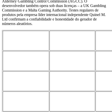
Alderney Gambling Control Commission (AGCC). O
desenvolvedor também opera sob duas licenças – a UK Gambling
Commission e a Malta Gaming Authority. Testes regulares de
produtos pela empresa líder internacional independente Quinel M.
Ltd confirmam a confiabilidade e honestidade do gerador de
números aleatórios.