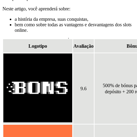
Neste artigo, você aprenderá sobre: ​​
a história da empresa, suas conquistas,
bem como sobre todas as vantagens e desvantagens dos slots
online.
Logotipo
Avaliação
Bônu
500% de bónus pa
9.6
depósito + 200 r