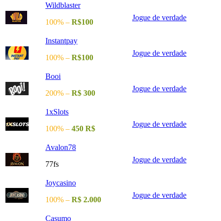
Wildblaster
Jogue de verdade
100% –
R$100
Instantpay
Jogue de verdade
100% –
R$100
Booi
Jogue de verdade
200% –
R$ 300
1xSlots
Jogue de verdade
100% –
450
R$
Avalon78
Jogue de verdade
77fs
Joycasino
Jogue de verdade
100% –
R$ 2.000
Casumo