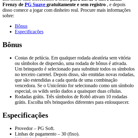
Frenzy de
PG Suave
gratuitamente e sem registro
, e depois
disso comece a jogar com dinheiro real. Procure mais informações
sobre: ​​
Bônus
Especificações
Bônus
Costas de pelúcia. Em qualquer rodada aleatória sem vitória
ou símbolos de dispersão, uma rodada de bônus é ativada.
Um brinquedo é selecionado para substituir todos os símbolos
no terceiro carretel. Depois disso, são emitidas novas rodadas,
que são estendidas a cada queda de uma combinação
vencedora. Se o Unicórnio for selecionado como um símbolo
especial, os wilds serão dados a quaisquer duas células.
Rodadas grátis. Três símbolos de Robô ativam 10 rodadas
grátis. Escolha três brinquedos diferentes para enlouquecer.
Especificações
Provedor – PG Soft.
Linhas de pagamento – 30 (fixo).