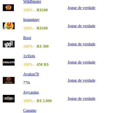
Wildblaster
Jogue de verdade
100% –
R$100
Instantpay
Jogue de verdade
100% –
R$100
Booi
Jogue de verdade
200% –
R$ 300
1xSlots
Jogue de verdade
100% –
450
R$
Avalon78
Jogue de verdade
77fs
Joycasino
Jogue de verdade
100% –
R$ 2.000
Casumo