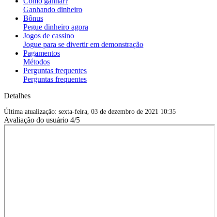
Como ganhar?
Ganhando dinheiro
Bônus
Pegue dinheiro agora
Jogos de cassino
Jogue para se divertir em demonstração
Pagamentos
Métodos
Perguntas frequentes
Perguntas frequentes
Detalhes
Última atualização: sexta-feira, 03 de dezembro de 2021 10:35
Avaliação do usuário
4/5