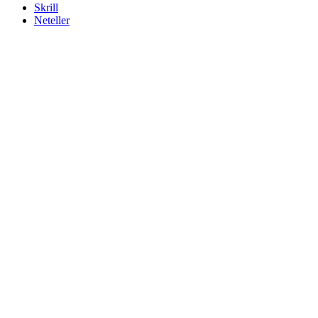
Skrill
Neteller