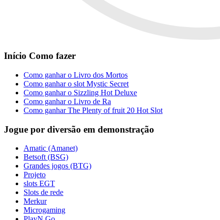
Início Como fazer
Como ganhar o Livro dos Mortos
Como ganhar o slot Mystic Secret
Como ganhar o Sizzling Hot Deluxe
Como ganhar o Livro de Ra
Como ganhar The Plenty of fruit 20 Hot Slot
Jogue por diversão em demonstração
Amatic (Amanet)
Betsoft (BSG)
Grandes jogos (BTG)
Projeto
slots EGT
Slots de rede
Merkur
Microgaming
PlayN Go