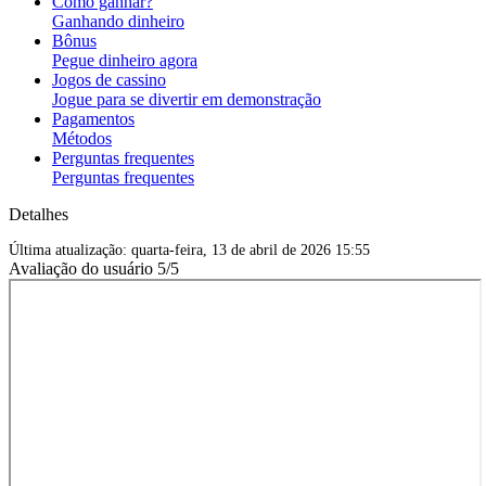
Como ganhar?
Ganhando dinheiro
Bônus
Pegue dinheiro agora
Jogos de cassino
Jogue para se divertir em demonstração
Pagamentos
Métodos
Perguntas frequentes
Perguntas frequentes
Detalhes
Última atualização: quarta-feira, 13 de abril de 2026 15:55
Avaliação do usuário
5/5