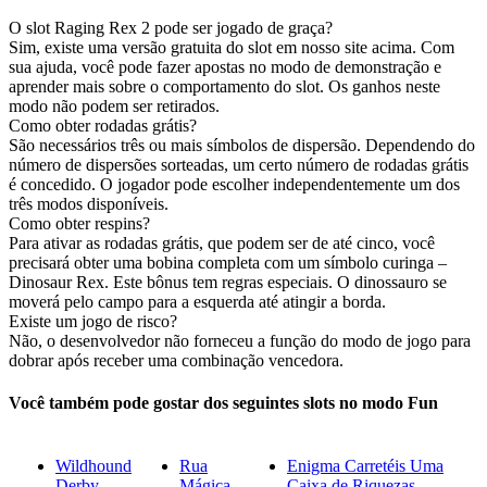
O slot Raging Rex 2 pode ser jogado de graça?
Sim, existe uma versão gratuita do slot em nosso site acima. Com
sua ajuda, você pode fazer apostas no modo de demonstração e
aprender mais sobre o comportamento do slot. Os ganhos neste
modo não podem ser retirados.
Como obter rodadas grátis?
São necessários três ou mais símbolos de dispersão. Dependendo do
número de dispersões sorteadas, um certo número de rodadas grátis
é concedido. O jogador pode escolher independentemente um dos
três modos disponíveis.
Como obter respins?
Para ativar as rodadas grátis, que podem ser de até cinco, você
precisará obter uma bobina completa com um símbolo curinga –
Dinosaur Rex. Este bônus tem regras especiais. O dinossauro se
moverá pelo campo para a esquerda até atingir a borda.
Existe um jogo de risco?
Não, o desenvolvedor não forneceu a função do modo de jogo para
dobrar após receber uma combinação vencedora.
Você também pode gostar dos seguintes slots no modo Fun
Wildhound
Rua
Enigma Carretéis Uma
Derby
Mágica
Caixa de Riquezas