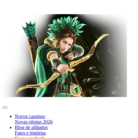
casino-hipster
Novos cassinos
Novas ofertas 2026
Blog de afiliados
Fatos e histórias