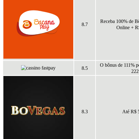
Receba 100% de Bô
8.7
Online + R
O bônus de 111% p
8.5
222
8.3
Até R$ 