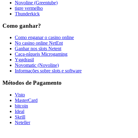
Novoline (Greentube)
tigre vermelho
Thunderkick
Como ganhar?
Como enganar o casino online
No casino online NetEnt
Ganhar nos slots Netent
Caça-níqueis Microgaming
Yggdrasil
Novomatic (Novoline)
Informações sobre slots e software
Métodos de Pagamento
Visto
MasterCard
bitcoin
Ideal
Skrill
Neteller