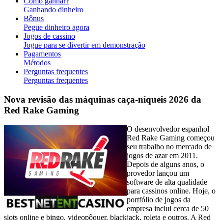
Como ganhar?
Ganhando dinheiro
Bônus
Pegue dinheiro agora
Jogos de cassino
Jogue para se divertir em demonstração
Pagamentos
Métodos
Perguntas frequentes
Perguntas frequentes
Nova revisão das máquinas caça-níqueis 2026 da
Red Rake Gaming
O desenvolvedor espanhol
Red Rake Gaming começou
seu trabalho no mercado de
jogos de azar em 2011.
Depois de alguns anos, o
provedor lançou um
software de alta qualidade
para cassinos online. Hoje, o
portfólio de jogos da
empresa inclui cerca de 50
slots online e bingo, videopôquer, blackjack, roleta e outros. A Red