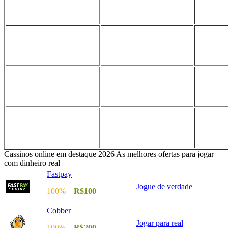
Cassinos online em destaque 2026
As melhores ofertas para jogar
com dinheiro real
Fastpay
Jogue de verdade
100% –
R$100
Cobber
Jogar para real
100% –
R$200