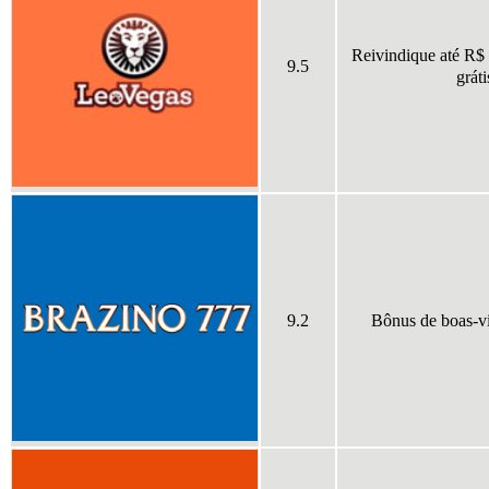
Reivindique até R$
9.5
gráti
9.2
Bônus de boas-v