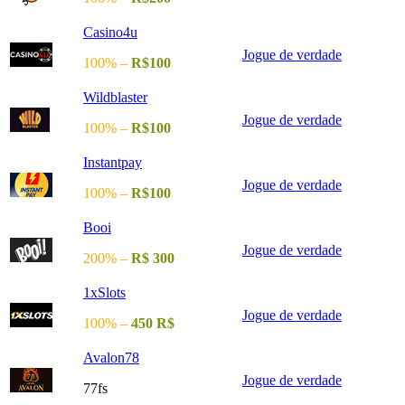
Casino4u
Jogue de verdade
100% –
R$100
Wildblaster
Jogue de verdade
100% –
R$100
Instantpay
Jogue de verdade
100% –
R$100
Booi
Jogue de verdade
200% –
R$ 300
1xSlots
Jogue de verdade
100% –
450
R$
Avalon78
Jogue de verdade
77fs