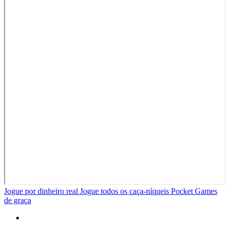
Jogue por dinheiro real
Jogue todos os caça-níqueis Pocket Games
de graça