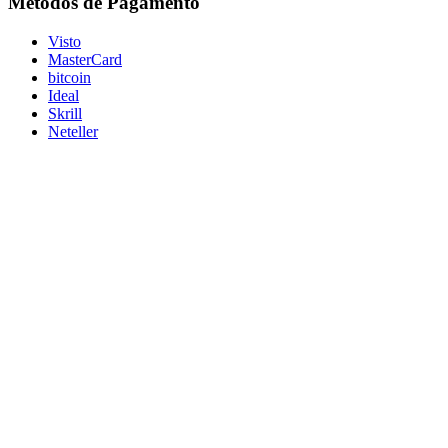
Métodos de Pagamento
Visto
MasterCard
bitcoin
Ideal
Skrill
Neteller