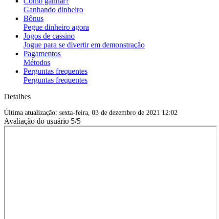
Como ganhar?
Ganhando dinheiro
Bônus
Pegue dinheiro agora
Jogos de cassino
Jogue para se divertir em demonstração
Pagamentos
Métodos
Perguntas frequentes
Perguntas frequentes
Detalhes
Última atualização: sexta-feira, 03 de dezembro de 2021 12:02
Avaliação do usuário
5/5