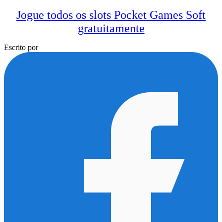
Jogue todos os slots Pocket Games Soft
gratuitamente
Escrito por