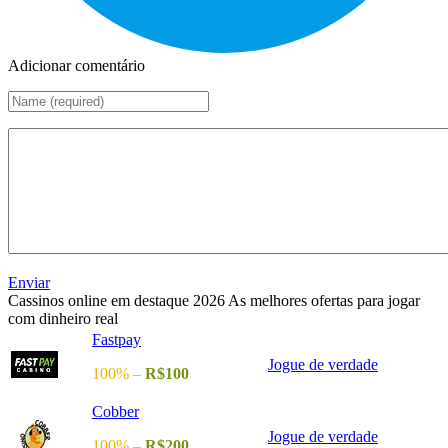
Adicionar comentário
Enviar
Cassinos online em destaque 2026
As melhores ofertas para jogar
com dinheiro real
Fastpay
Jogue de verdade
100% –
R$100
Cobber
Jogue de verdade
100% –
R$200