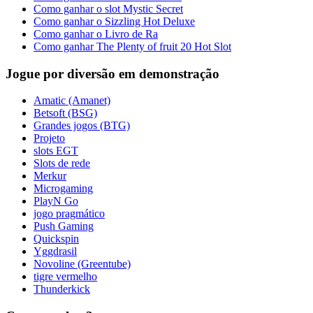
Como ganhar o slot Mystic Secret
Como ganhar o Sizzling Hot Deluxe
Como ganhar o Livro de Ra
Como ganhar The Plenty of fruit 20 Hot Slot
Jogue por diversão em demonstração
Amatic (Amanet)
Betsoft (BSG)
Grandes jogos (BTG)
Projeto
slots EGT
Slots de rede
Merkur
Microgaming
PlayN Go
jogo pragmático
Push Gaming
Quickspin
Yggdrasil
Novoline (Greentube)
tigre vermelho
Thunderkick