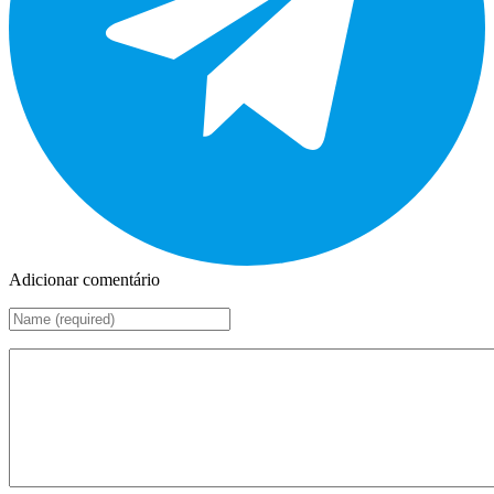
Adicionar comentário