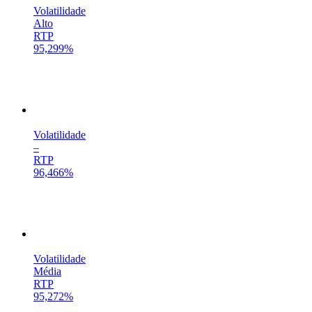
Volatilidade
Alto
RTP
95,299%
Volatilidade
–
RTP
96,466%
Volatilidade
Média
RTP
95,272%