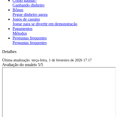
Como ganhar?
Ganhando dinheiro
Bônus
Pegue dinheiro agora
Jogos de cassino
Jogue para se divertir em demonstração
Pagamentos
Métodos
Perguntas frequentes
Perguntas frequentes
Detalhes
Última atualização: terça-feira, 1 de fevereiro de 2026 17:17
Avaliação do usuário
5/5