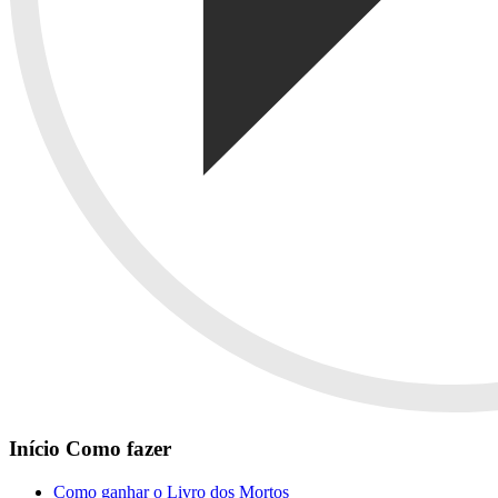
Início Como fazer
Como ganhar o Livro dos Mortos