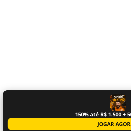
150% até R$ 1.500 + 5
JOGAR AGOR