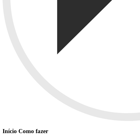
Início Como fazer