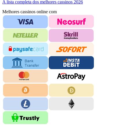
A lista completa dos melhores cassinos 2026
Melhores cassinos online com