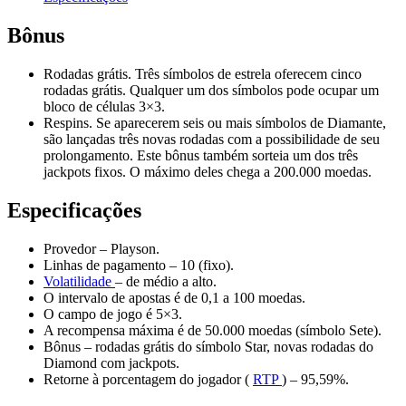
Bônus
Rodadas grátis. Três símbolos de estrela oferecem cinco
rodadas grátis. Qualquer um dos símbolos pode ocupar um
bloco de células 3×3.
Respins. Se aparecerem seis ou mais símbolos de Diamante,
são lançadas três novas rodadas com a possibilidade de seu
prolongamento. Este bônus também sorteia um dos três
jackpots fixos. O máximo deles chega a 200.000 moedas.
Especificações
Provedor – Playson.
Linhas de pagamento – 10 (fixo).
Volatilidade
– de médio a alto.
O intervalo de apostas é de 0,1 a 100 moedas.
O campo de jogo é 5×3.
A recompensa máxima é de 50.000 moedas (símbolo Sete).
Bônus – rodadas grátis do símbolo Star, novas rodadas do
Diamond com jackpots.
Retorne à porcentagem do jogador (
RTP
) – 95,59%.