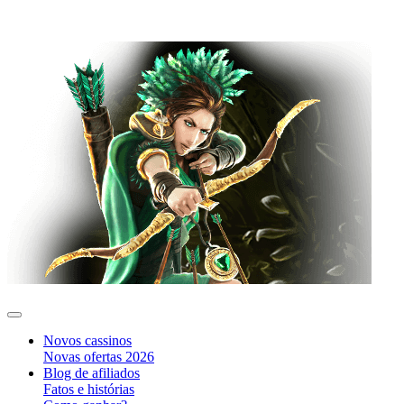
casino-hipster
Novos cassinos
Novas ofertas 2026
Blog de afiliados
Fatos e histórias