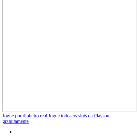
Jogue por dinheiro real
Jogue todos os slots da Playson
gratuitamente