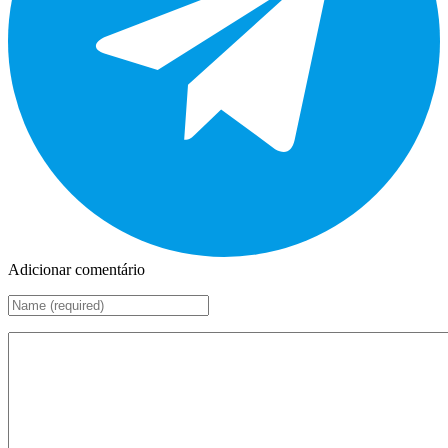
Adicionar comentário