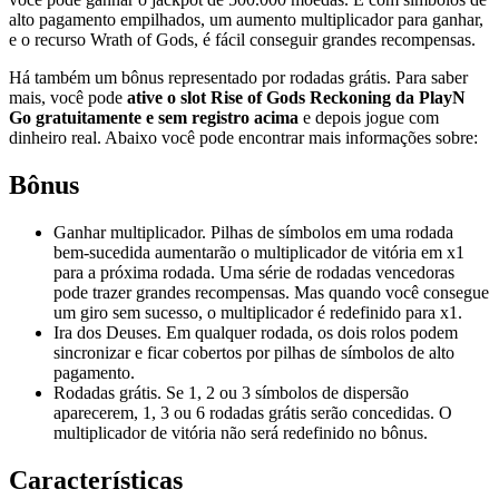
alto pagamento empilhados, um aumento multiplicador para ganhar,
e o recurso Wrath of Gods, é fácil conseguir grandes recompensas.
Há também um bônus representado por rodadas grátis. Para saber
mais, você pode
ative o slot Rise of Gods Reckoning da PlayN
Go gratuitamente e sem registro acima
e depois jogue com
dinheiro real. Abaixo você pode encontrar mais informações sobre: ​​
Bônus
Ganhar multiplicador. Pilhas de símbolos em uma rodada
bem-sucedida aumentarão o multiplicador de vitória em x1
para a próxima rodada. Uma série de rodadas vencedoras
pode trazer grandes recompensas. Mas quando você consegue
um giro sem sucesso, o multiplicador é redefinido para x1.
Ira dos Deuses. Em qualquer rodada, os dois rolos podem
sincronizar e ficar cobertos por pilhas de símbolos de alto
pagamento.
Rodadas grátis. Se 1, 2 ou 3 símbolos de dispersão
aparecerem, 1, 3 ou 6 rodadas grátis serão concedidas. O
multiplicador de vitória não será redefinido no bônus.
Características