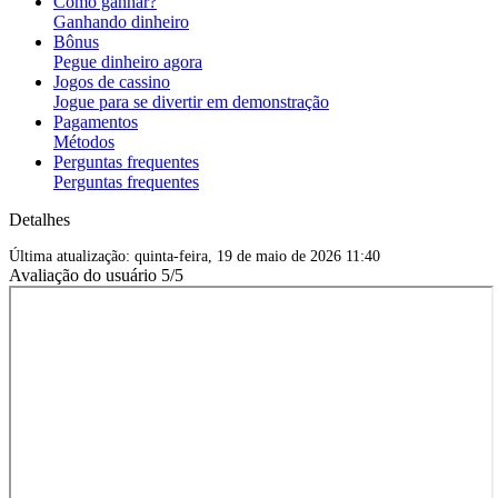
Como ganhar?
Ganhando dinheiro
Bônus
Pegue dinheiro agora
Jogos de cassino
Jogue para se divertir em demonstração
Pagamentos
Métodos
Perguntas frequentes
Perguntas frequentes
Detalhes
Última atualização: quinta-feira, 19 de maio de 2026 11:40
Avaliação do usuário
5/5