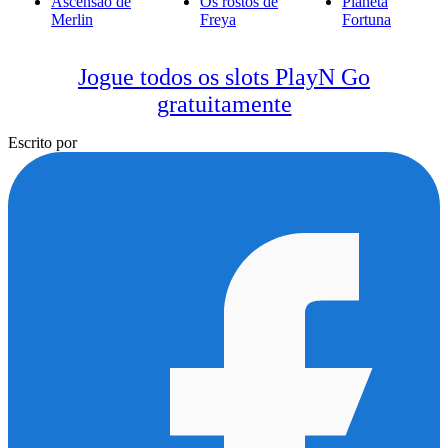
Ascensão de
Os rostos de
Planeta
Merlin
Freya
Fortuna
Jogue todos os slots PlayN Go
gratuitamente
Escrito por