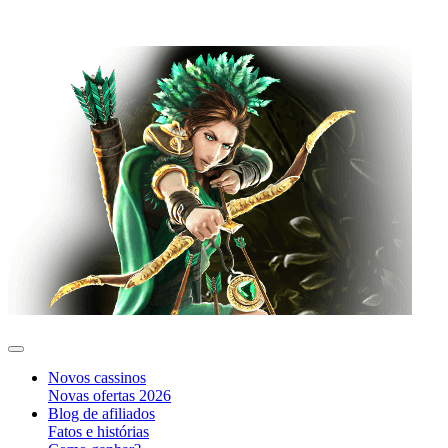
casino-hipster
Novos cassinos
Novas ofertas 2026
Blog de afiliados
Fatos e histórias