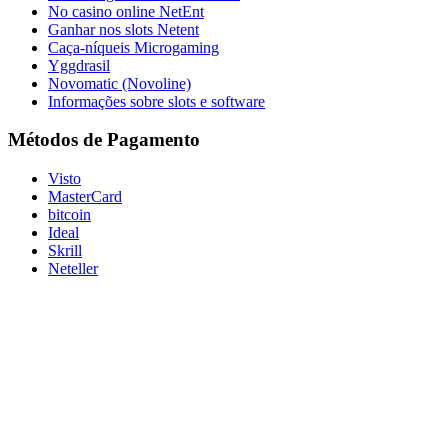
No casino online NetEnt
Ganhar nos slots Netent
Caça-níqueis Microgaming
Yggdrasil
Novomatic (Novoline)
Informações sobre slots e software
Métodos de Pagamento
Visto
MasterCard
bitcoin
Ideal
Skrill
Neteller