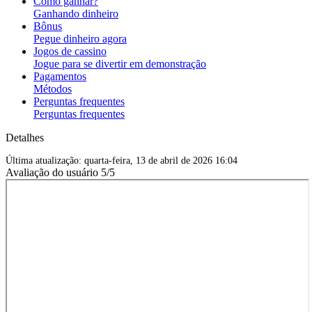
Como ganhar?
Ganhando dinheiro
Bônus
Pegue dinheiro agora
Jogos de cassino
Jogue para se divertir em demonstração
Pagamentos
Métodos
Perguntas frequentes
Perguntas frequentes
Detalhes
Última atualização: quarta-feira, 13 de abril de 2026 16:04
Avaliação do usuário
5/5