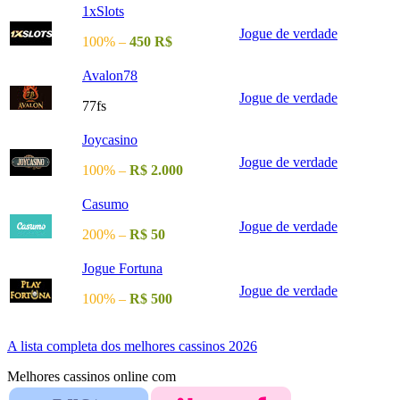
1xSlots
Jogue de verdade
100% –
450
R$
Avalon78
Jogue de verdade
77fs
Joycasino
Jogue de verdade
100% –
R$ 2.000
Casumo
Jogue de verdade
200% –
R$ 50
Jogue Fortuna
Jogue de verdade
100% –
R$ 500
A lista completa dos melhores cassinos 2026
Melhores cassinos online com