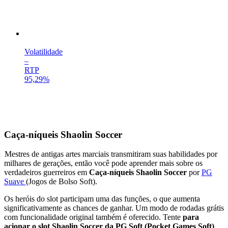
Volatilidade
–
RTP
95,29%
Caça-níqueis Shaolin Soccer
Mestres de antigas artes marciais transmitiram suas habilidades por
milhares de gerações, então você pode aprender mais sobre os
verdadeiros guerreiros em
Caça-níqueis Shaolin Soccer
por
PG
Suave
(Jogos de Bolso Soft).
Os heróis do slot participam uma das funções, o que aumenta
significativamente as chances de ganhar. Um modo de rodadas grátis
com funcionalidade original também é oferecido. Tente
para
acionar o slot Shaolin Soccer da PG Soft (Pocket Games Soft)