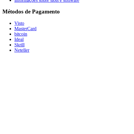
Informações sobre slots e software
Métodos de Pagamento
Visto
MasterCard
bitcoin
Ideal
Skrill
Neteller