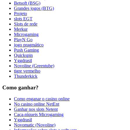
Betsoft (BSG)
Grandes jogos (BTG)
Projeto
slots EGT
Slots de rede
Merkur
Microgaming
PlayN Go
jogo pragmático
Push Gaming
Quickspin
Yggdrasil
Novoline (Greentube)
tigre vermelho
Thunderkick
Como ganhar?
Como enganar o casino online
No casino online NetEnt
Ganhar nos slots Netent
Caça-níqueis Microgaming
Yggdrasil
Novomatic (Novoline)