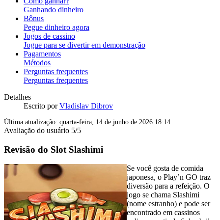
Como ganhar?
Ganhando dinheiro
Bônus
Pegue dinheiro agora
Jogos de cassino
Jogue para se divertir em demonstração
Pagamentos
Métodos
Perguntas frequentes
Perguntas frequentes
Detalhes
Escrito por
Vladislav Dibrov
Última atualização: quarta-feira, 14 de junho de 2026 18:14
Avaliação do usuário
5/5
Revisão do Slot Slashimi
Se você gosta de comida
japonesa, o Play’n GO traz
diversão para a refeição. O
jogo se chama Slashimi
(nome estranho) e pode ser
encontrado em cassinos