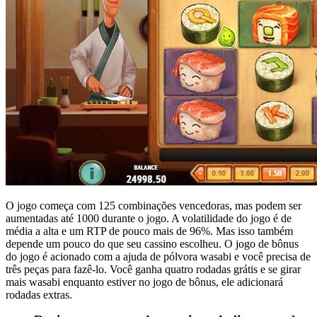
O jogo começa com 125 combinações vencedoras, mas podem ser
aumentadas até 1000 durante o jogo. A volatilidade do jogo é de
média a alta e um RTP de pouco mais de 96%. Mas isso também
depende um pouco do que seu cassino escolheu. O jogo de bônus
do jogo é acionado com a ajuda de pólvora wasabi e você precisa de
três peças para fazê-lo. Você ganha quatro rodadas grátis e se girar
mais wasabi enquanto estiver no jogo de bônus, ele adicionará
rodadas extras.