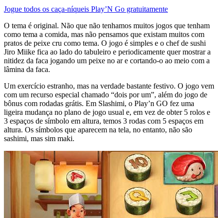
Jogue todos os caça-níqueis Play’N Go gratuitamente
O tema é original. Não que não tenhamos muitos jogos que tenham
como tema a comida, mas não pensamos que existam muitos com
pratos de peixe cru como tema. O jogo é simples e o chef de sushi
Jiro Miike fica ao lado do tabuleiro e periodicamente quer mostrar a
nitidez da faca jogando um peixe no ar e cortando-o ao meio com a
lâmina da faca.
Um exercício estranho, mas na verdade bastante festivo. O jogo vem
com um recurso especial chamado “dois por um”, além do jogo de
bônus com rodadas grátis. Em Slashimi, o Play’n GO fez uma
ligeira mudança no plano de jogo usual e, em vez de obter 5 rolos e
3 espaços de símbolo em altura, temos 3 rodas com 5 espaços em
altura. Os símbolos que aparecem na tela, no entanto, não são
sashimi, mas sim maki.