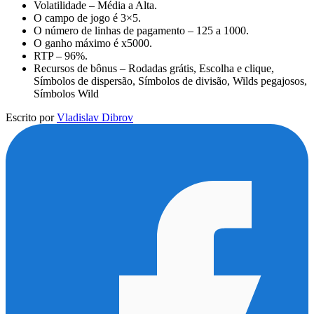
Volatilidade – Média a Alta.
O campo de jogo é 3×5.
O número de linhas de pagamento – 125 a 1000.
O ganho máximo é x5000.
RTP – 96%.
Recursos de bônus – Rodadas grátis, Escolha e clique,
Símbolos de dispersão, Símbolos de divisão, Wilds pegajosos,
Símbolos Wild
Escrito por
Vladislav Dibrov