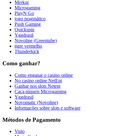
Merkur
Microgaming
PlayN Go
jogo pragmático
Push Gaming
Quickspin
Yggdrasil
Novoline (Greentube)
tigre vermelho
Thunderkick
Como ganhar?
Como enganar o casino online
No casino online NetEnt
Ganhar nos slots Netent
Caça-níqueis Microgaming
Yggdrasil
Novomatic (Novoline)
Informações sobre slots e software
Métodos de Pagamento
Visto