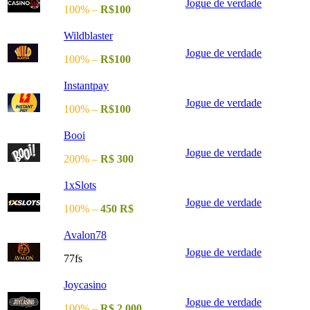
Jogue de verdade
100% –
R$100
Wildblaster
Jogue de verdade
100% –
R$100
Instantpay
Jogue de verdade
100% –
R$100
Booi
Jogue de verdade
200% –
R$ 300
1xSlots
Jogue de verdade
100% –
450
R$
Avalon78
Jogue de verdade
77fs
Joycasino
Jogue de verdade
100% –
R$ 2.000