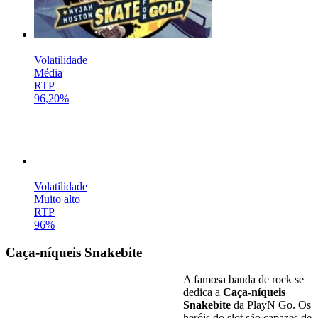
Volatilidade
Média
RTP
96,20%
Volatilidade
Muito alto
RTP
96%
Caça-níqueis Snakebite
A famosa banda de rock se
dedica a
Caça-níqueis
Snakebite
da PlayN Go. Os
heróis do slot são capazes de