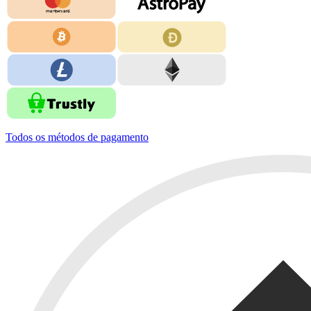
Todos os métodos de pagamento