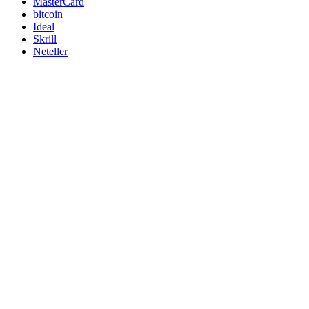
MasterCard
bitcoin
Ideal
Skrill
Neteller