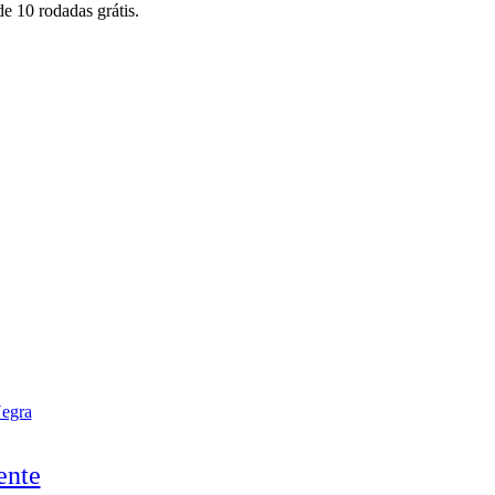
e 10 rodadas grátis.
egra
ente