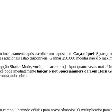
am imediatamente após escolher uma aposta em
Caça-níqueis Spacej
ões adicionais estão disponíveis. Ganhar 250.000 moedas não é o máxi
 opção Shatter Mode, você pode acertar o jackpot quatro vezes mais. U
Você pode imediatamente
lançar o slot Spacejammers da Tom Horn Ga
ntra tudo sobre: ​​
campo, liberando células para novos símbolos. O multiplicador para a