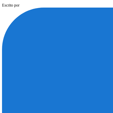
Escrito por