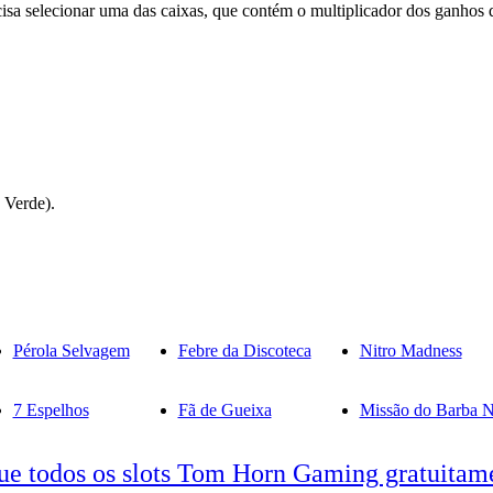
cisa selecionar uma das caixas, que contém o multiplicador dos ganhos d
 Verde).
Pérola Selvagem
Febre da Discoteca
Nitro Madness
7 Espelhos
Fã de Gueixa
Missão do Barba N
ue todos os slots Tom Horn Gaming gratuitam