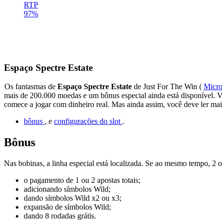
RTP
97%
Espaço Spectre Estate
Os fantasmas de
Espaço Spectre Estate
de Just For The Win (
Micr
mais de 200.000 moedas e um bônus especial ainda está disponível.
comece a jogar com dinheiro real. Mas ainda assim, você deve ler mais 
bônus
, e
configurações do slot
.
Bônus
Nas bobinas, a linha especial está localizada. Se ao mesmo tempo, 2 o
o pagamento de 1 ou 2 apostas totais;
adicionando símbolos Wild;
dando símbolos Wild x2 ou x3;
expansão de símbolos Wild;
dando 8 rodadas grátis.