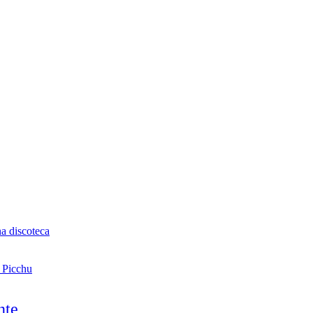
a discoteca
 Picchu
nte