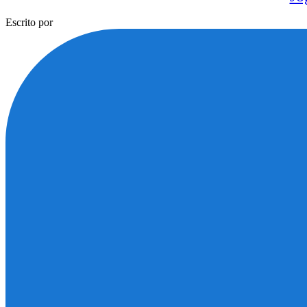
Escrito por