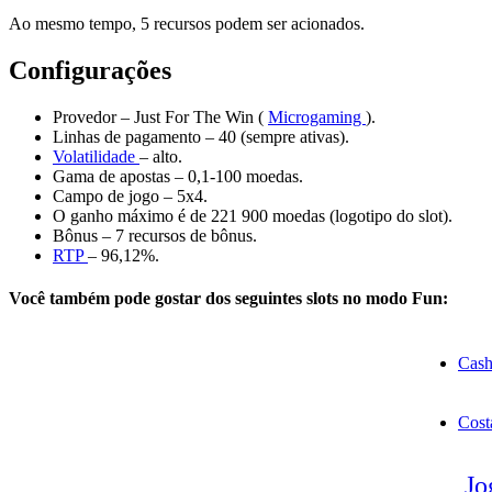
Ao mesmo tempo, 5 recursos podem ser acionados.
Configurações
Provedor – Just For The Win (
Microgaming
).
Linhas de pagamento – 40 (sempre ativas).
Volatilidade
– alto.
Gama de apostas – 0,1-100 moedas.
Campo de jogo – 5х4.
O ganho máximo é de 221 900 moedas (logotipo do slot).
Bônus – 7 recursos de bônus.
RTP
– 96,12%.
Você também pode gostar dos seguintes slots no modo Fun:
Cash
Cost
Jo