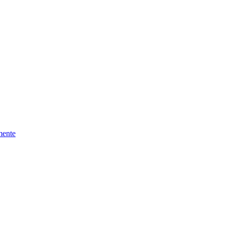
mente