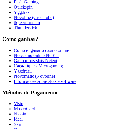
Push Gaming
Quickspin
Yggdrasil
Novoline (Greentube)
tigre vermelho
Thunderkick
Como ganhar?
Como enganar o casino online
No casino online NetEnt
Ganhar nos slots Netent
Caça-níqueis Microgaming
Yggdrasil
Novomatic (Novoline)
Informações sobre slots e software
Métodos de Pagamento
Visto
MasterCard
bitcoin
Ideal
Skrill