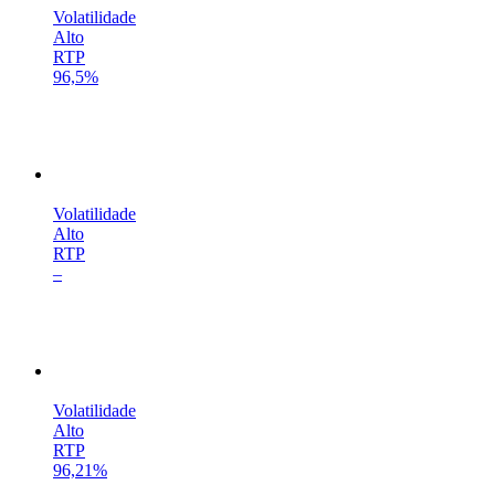
Volatilidade
Alto
RTP
96,5%
Volatilidade
Alto
RTP
–
Volatilidade
Alto
RTP
96,21%