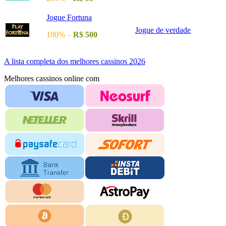
Jogue Fortuna
Jogue de verdade
100% –
R$ 500
A lista completa dos melhores cassinos 2026
Melhores cassinos online com