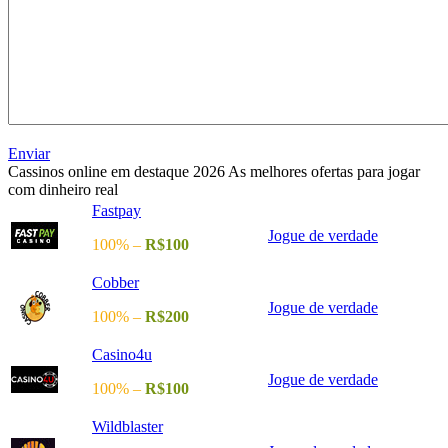
Enviar
Cassinos online em destaque 2026
As melhores ofertas para jogar
com dinheiro real
Fastpay
Jogue de verdade
100% –
R$100
Cobber
Jogue de verdade
100% –
R$200
Casino4u
Jogue de verdade
100% –
R$100
Wildblaster