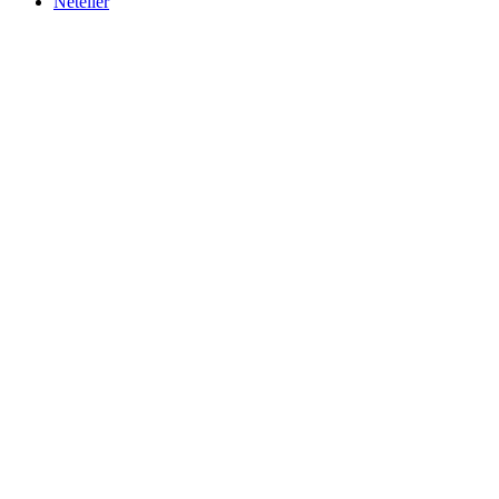
Neteller