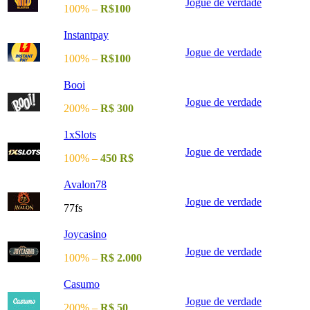
Jogue de verdade
100% –
R$100
Instantpay
Jogue de verdade
100% –
R$100
Booi
Jogue de verdade
200% –
R$ 300
1xSlots
Jogue de verdade
100% –
450
R$
Avalon78
Jogue de verdade
77fs
Joycasino
Jogue de verdade
100% –
R$ 2.000
Casumo
Jogue de verdade
200% –
R$ 50