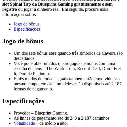
slot Spinal Tap da Blueprint Gaming gratuitamente e sem
registro
ou jogar a dinheiro real. Em seguida, procure mais
informações sobre: ​​
Jogo de bônus
Especificações
Jogo de bônus
Um dos sete bônus abre quando três símbolos de Caveira são
descartados.
Você pode obter um dos quatro jogos de bônus com uma
escolha de itens – The World Tour, Record Deal, Don’t Fret
It, Double Platinum.
E três modos de rodadas grátis também estão envolvidos ao
mesmo tempo, em cada um deles estão disponíveis até 2.187
formas de pagamento.
Especificações
Provedor – Blueprint Gaming.
As linhas de pagamento são de 243 a 2.187 caminhos.
Volatilidade
– de médio a alto.