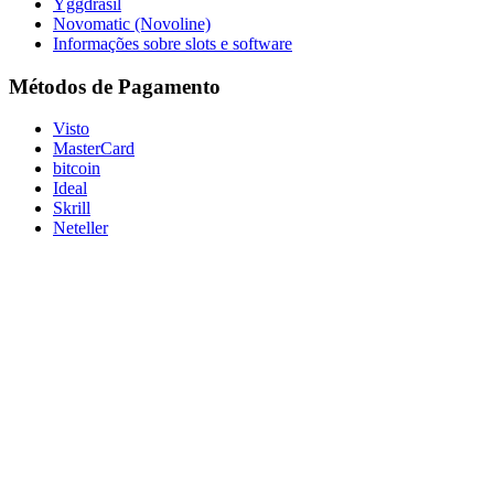
Yggdrasil
Novomatic (Novoline)
Informações sobre slots e software
Métodos de Pagamento
Visto
MasterCard
bitcoin
Ideal
Skrill
Neteller