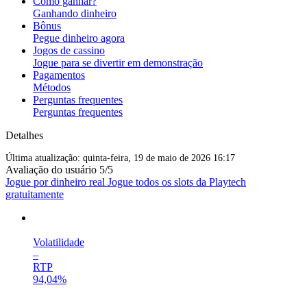
Como ganhar?
Ganhando dinheiro
Bônus
Pegue dinheiro agora
Jogos de cassino
Jogue para se divertir em demonstração
Pagamentos
Métodos
Perguntas frequentes
Perguntas frequentes
Detalhes
Última atualização: quinta-feira, 19 de maio de 2026 16:17
Avaliação do usuário
5/5
Jogue por dinheiro real
Jogue todos os slots da Playtech
gratuitamente
Volatilidade
–
RTP
94,04%