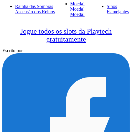
Moeda!
Rainha das Sombras
Sinos
Moeda!
Ascensão dos Reinos
Flamejantes
Moeda!
Jogue todos os slots da Playtech
gratuitamente
Escrito por