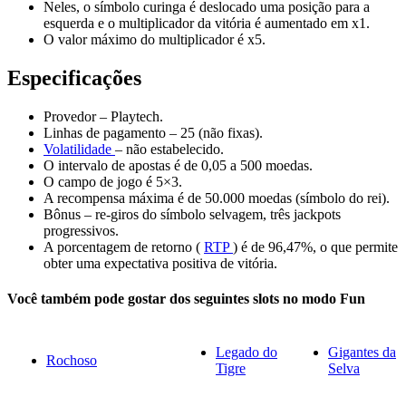
Neles, o símbolo curinga é deslocado uma posição para a
esquerda e o multiplicador da vitória é aumentado em x1.
O valor máximo do multiplicador é x5.
Especificações
Provedor – Playtech.
Linhas de pagamento – 25 (não fixas).
Volatilidade
– não estabelecido.
O intervalo de apostas é de 0,05 a 500 moedas.
O campo de jogo é 5×3.
A recompensa máxima é de 50.000 moedas (símbolo do rei).
Bônus – re-giros do símbolo selvagem, três jackpots
progressivos.
A porcentagem de retorno (
RTP
) é de 96,47%, o que permite
obter uma expectativa positiva de vitória.
Você também pode gostar dos seguintes slots no modo Fun
Legado do
Gigantes da
Rochoso
Tigre
Selva