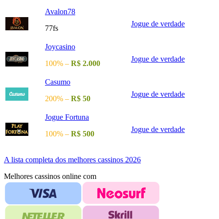
Avalon78
Jogue de verdade
77fs
Joycasino
Jogue de verdade
100% –
R$ 2.000
Casumo
Jogue de verdade
200% –
R$ 50
Jogue Fortuna
Jogue de verdade
100% –
R$ 500
A lista completa dos melhores cassinos 2026
Melhores cassinos online com