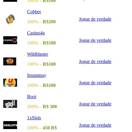
100% –
R$100
Cobber
Jogue de verdade
100% –
R$200
Casino4u
Jogue de verdade
100% –
R$100
Wildblaster
Jogue de verdade
100% –
R$100
Instantpay
Jogue de verdade
100% –
R$100
Booi
Jogue de verdade
200% –
R$ 300
1xSlots
Jogue de verdade
100% –
450
R$