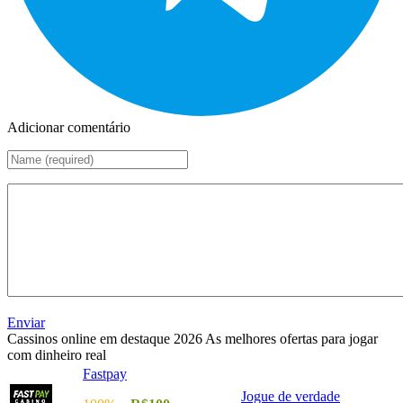
Adicionar comentário
Enviar
Cassinos online em destaque 2026
As melhores ofertas para jogar
com dinheiro real
Fastpay
Jogue de verdade