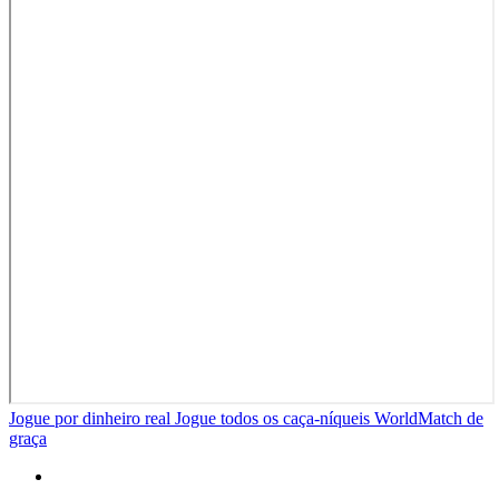
Jogue por dinheiro real
Jogue todos os caça-níqueis WorldMatch de
graça