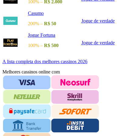
100% –
R$ 2.000
Casumo
Jogue de verdade
200% –
R$ 50
Jogue Fortuna
Jogue de verdade
100% –
R$ 500
A lista completa dos melhores cassinos 2026
Melhores cassinos online com