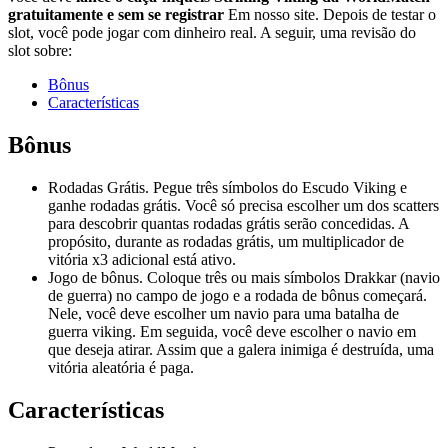
gratuitamente e sem se registrar
Em nosso site. Depois de testar o
slot, você pode jogar com dinheiro real. A seguir, uma revisão do
slot sobre: ​​
Bônus
Características
Bônus
Rodadas Grátis. Pegue três símbolos do Escudo Viking e
ganhe rodadas grátis. Você só precisa escolher um dos scatters
para descobrir quantas rodadas grátis serão concedidas. A
propósito, durante as rodadas grátis, um multiplicador de
vitória x3 adicional está ativo.
Jogo de bônus. Coloque três ou mais símbolos Drakkar (navio
de guerra) no campo de jogo e a rodada de bônus começará.
Nele, você deve escolher um navio para uma batalha de
guerra viking. Em seguida, você deve escolher o navio em
que deseja atirar. Assim que a galera inimiga é destruída, uma
vitória aleatória é paga.
Características