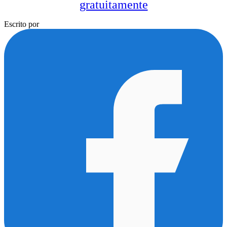
gratuitamente
Escrito por