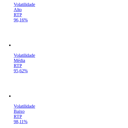
Volatilidade
Alto
RTP
96,16%
Volatilidade
Média
RTP
95,62%
Volatilidade
Baixo
RTP
98,11%