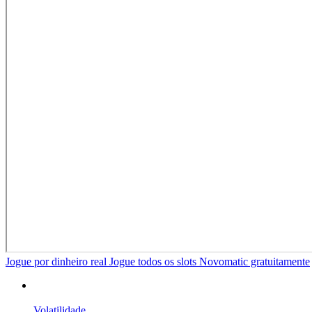
Jogue por dinheiro real
Jogue todos os slots Novomatic gratuitamente
Volatilidade