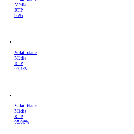
Média
RTP
95%
Volatilidade
Média
RTP
95,1%
Volatilidade
Média
RTP
95,06%