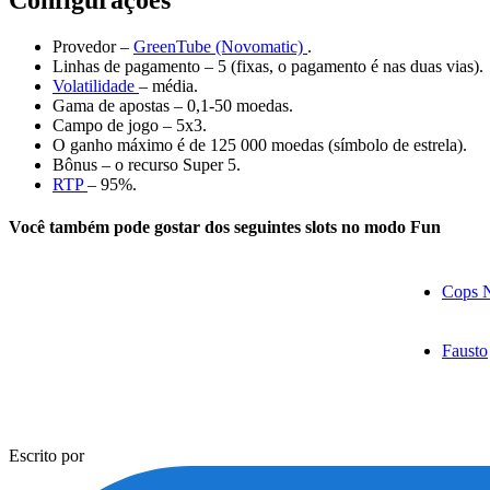
Configurações
Provedor –
GreenTube (Novomatic)
.
Linhas de pagamento – 5 (fixas, o pagamento é nas duas vias).
Volatilidade
– média.
Gama de apostas – 0,1-50 moedas.
Campo de jogo – 5х3.
O ganho máximo é de 125 000 moedas (símbolo de estrela).
Bônus – o recurso Super 5.
RTP
– 95%.
Você também pode gostar dos seguintes slots no modo Fun
Cops N
Fausto
Escrito por