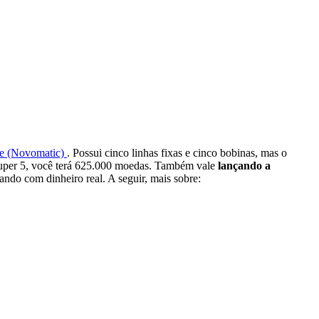
e (Novomatic)
. Possui cinco linhas fixas e cinco bobinas, mas o
 Super 5, você terá 625.000 moedas. Também vale
lançando a
ando com dinheiro real. A seguir, mais sobre: ​​