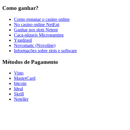
Como ganhar?
Como enganar o casino online
No casino online NetEnt
Ganhar nos slots Netent
Caça-níqueis Microgaming
Yggdrasil
Novomatic (Novoline)
Informações sobre slots e software
Métodos de Pagamento
Visto
MasterCard
bitcoin
Ideal
Skrill
Neteller