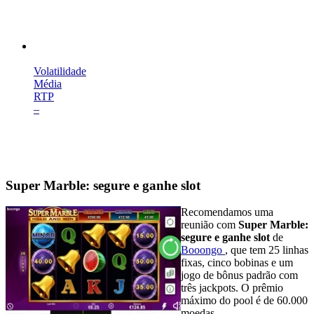
Volatilidade
Média
RTP
–
Super Marble: segure e ganhe slot
Recomendamos uma
reunião com
Super Marble:
segure e ganhe slot
de
Booongo
, que tem 25 linhas
fixas, cinco bobinas e um
jogo de bônus padrão com
três jackpots. O prêmio
máximo do pool é de 60.000
moedas.