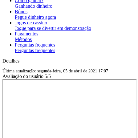
Como ganhar?
Ganhando dinheiro
Bônus
Pegue dinheiro agora
Jogos de cassino
Jogue para se divertir em demonstração
Pagamentos
Métodos
Perguntas frequentes
Perguntas frequentes
Detalhes
Última atualização: segunda-feira, 05 de abril de 2021 17:07
Avaliação do usuário
5/5