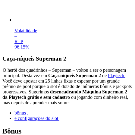
Volatilidade
–
RTP
96,15%
Caça-níqueis Superman 2
O herói dos quadrinhos – Superman – voltou a ser o personagem
principal. Desta vez em
Caça-níqueis Superman 2
de
Playtech
.
Você deve apostar em 25 linhas fixas e esperar por um grande
prêmio de pool porque o slot é dotado de inúmeros bônus e jackpots
progressivos. Sugerimos
desencadeando Máquina Superman 2
da Playtech grátis e sem cadastro
ou jogando com dinheiro real,
mas depois de aprender mais sobre: ​​
bônus
,
e configurações do slot
.
Bônus