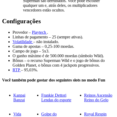
Superman são derrubados. Você pode escolher
qualquer um e, atrás deles, os multiplicadores
vencedores estão ocultos.
Configurações
Provedor –
Playtech
.
Linhas de pagamento – 25 (sempre ativas).
Volatilidade
– não instalado.
Gama de apostas – 0,25-100 moedas.
Campo de jogo – 5х3.
O ganho máximo é de 500.000 moedas (símbolo Wild).
Bônus – o recurso Superman Wild e o jogo de bônus do
Golden Planet, o bônus com 4 jackpots progressivos.
RTP
– 95,03%.
Você também pode gostar dos seguintes slots no modo Fun
Kanpai
Frankie Dettori
Reinos Ascensão
Banzai
Lendas do esporte
Reino do Gelo
Vida
Golpe do
Royal Respin