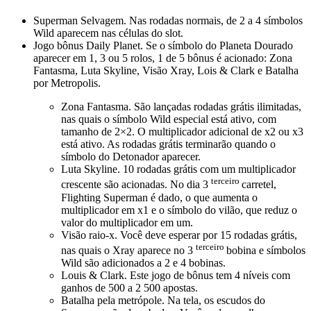
Superman Selvagem. Nas rodadas normais, de 2 a 4 símbolos
Wild aparecem nas células do slot.
Jogo bônus Daily Planet. Se o símbolo do Planeta Dourado
aparecer em 1, 3 ou 5 rolos, 1 de 5 bônus é acionado: Zona
Fantasma, Luta Skyline, Visão Xray, Lois & Clark e Batalha
por Metropolis.
Zona Fantasma. São lançadas rodadas grátis ilimitadas,
nas quais o símbolo Wild especial está ativo, com
tamanho de 2×2. O multiplicador adicional de x2 ou x3
está ativo. As rodadas grátis terminarão quando o
símbolo do Detonador aparecer.
Luta Skyline. 10 rodadas grátis com um multiplicador
terceiro
crescente são acionadas. No dia 3
carretel,
Flighting Superman é dado, o que aumenta o
multiplicador em x1 e o símbolo do vilão, que reduz o
valor do multiplicador em um.
Visão raio-x. Você deve esperar por 15 rodadas grátis,
terceiro
nas quais o Xray aparece no 3
bobina e símbolos
Wild são adicionados a 2 e 4 bobinas.
Louis & Clark. Este jogo de bônus tem 4 níveis com
ganhos de 500 a 2 500 apostas.
Batalha pela metrópole. Na tela, os escudos do