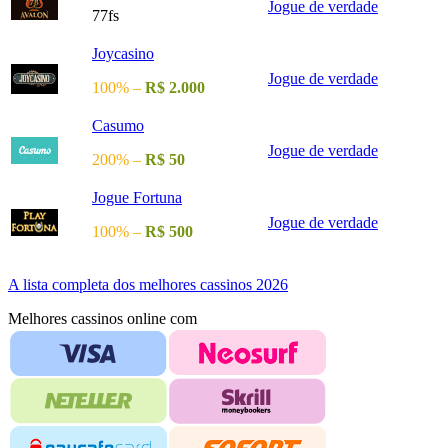
Jogue de verdade
77fs
Joycasino
Jogue de verdade
100% –
R$ 2.000
Casumo
Jogue de verdade
200% –
R$ 50
Jogue Fortuna
Jogue de verdade
100% –
R$ 500
A lista completa dos melhores cassinos 2026
Melhores cassinos online com