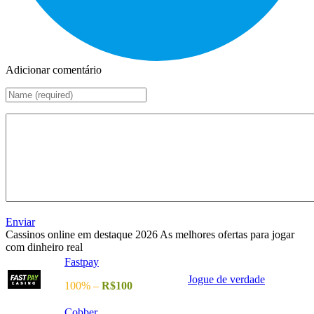
Adicionar comentário
Enviar
Cassinos online em destaque 2026
As melhores ofertas para jogar
com dinheiro real
Fastpay
Jogue de verdade
100% –
R$100
Cobber