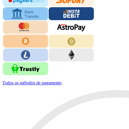
Todos os métodos de pagamento