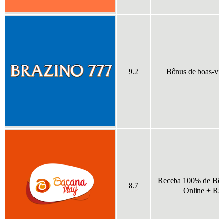
9.2
Bônus de boas-v
Receba 100% de Bô
8.7
Online + R