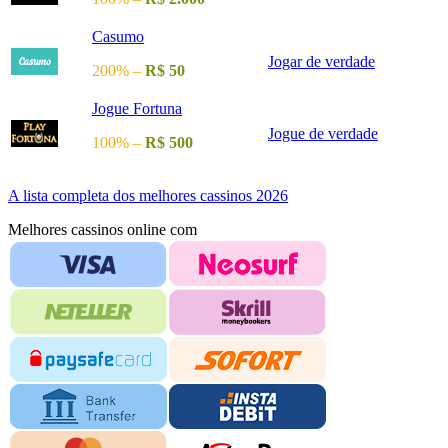
Casumo
Jogar de verdade
200% –
R$ 50
Jogue Fortuna
Jogue de verdade
100% –
R$ 500
A lista completa dos melhores cassinos 2026
Melhores cassinos online com