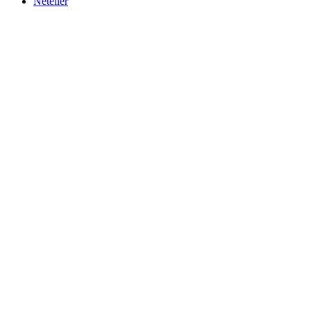
Neteller