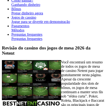
Como ganhar?
Ganhando dinheiro
Bônus
Pegue dinheiro agora
Jogos de cassino
Jogue para se divertir em demonstração
Pagamentos
Métodos
Perguntas frequentes
Perguntas frequentes
Revisão do cassino dos jogos de mesa 2026 da
Netent
Você encontrará um resumo
de todos os jogos de mesa
de cassino Netent para jogar
gratuitamente nesta página.
Apesar da crescente
popularidade dos slots de
bônus, os jogos de mesa
continuam a manter seus fãs
sob “rédea curta”. Poker,
Roleta, Blackjack e Baccarat
são os principais jogos de