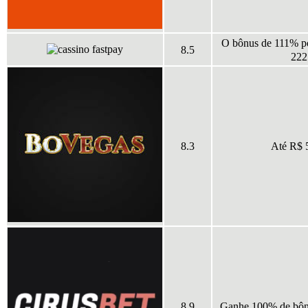
O bônus de 111% p
8.5
222
8.3
Até R$ 
8.9
Ganhe 100% de bôn