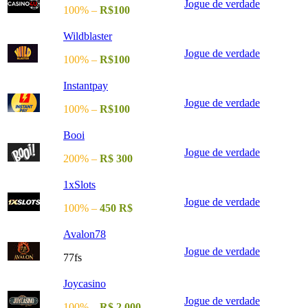
Jogue de verdade
100% –
R$100
Wildblaster
Jogue de verdade
100% –
R$100
Instantpay
Jogue de verdade
100% –
R$100
Booi
Jogue de verdade
200% –
R$ 300
1xSlots
Jogue de verdade
100% –
450
R$
Avalon78
Jogue de verdade
77fs
Joycasino
Jogue de verdade
100% –
R$ 2.000