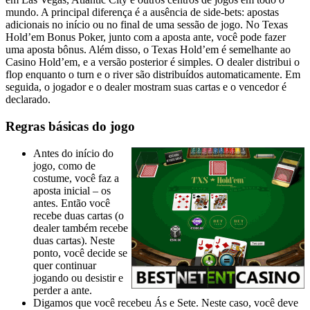
mundo. A principal diferença é a ausência de side-bets: apostas
adicionais no início ou no final de uma sessão de jogo. No Texas
Hold’em Bonus Poker, junto com a aposta ante, você pode fazer
uma aposta bônus. Além disso, o Texas Hold’em é semelhante ao
Casino Hold’em, e a versão posterior é simples. O dealer distribui o
flop enquanto o turn e o river são distribuídos automaticamente. Em
seguida, o jogador e o dealer mostram suas cartas e o vencedor é
declarado.
Regras básicas do jogo
Antes do início do
jogo, como de
costume, você faz a
aposta inicial – os
antes. Então você
recebe duas cartas (o
dealer também recebe
duas cartas). Neste
ponto, você decide se
quer continuar
jogando ou desistir e
perder a ante.
Digamos que você recebeu Ás e Sete. Neste caso, você deve