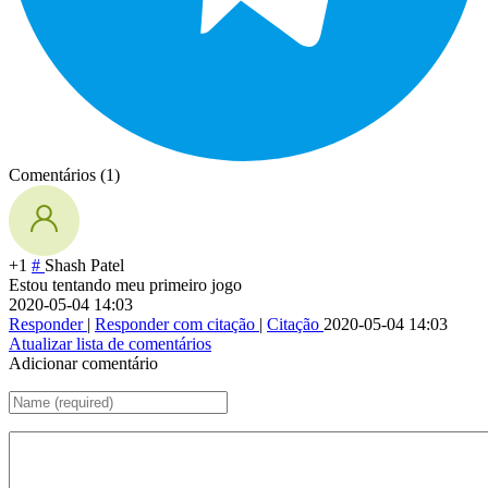
Comentários (1)
+1
#
Shash Patel
Estou tentando meu primeiro jogo
2020-05-04 14:03
Responder
|
Responder com citação
|
Citação
2020-05-04 14:03
Atualizar lista de comentários
Adicionar comentário