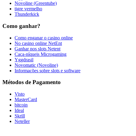
Novoline (Greentube)
tigre vermelho
Thunderkick
Como ganhar?
Como enganar o casino online
No casino online NetEnt
Ganhar nos slots Netent
Caça-níqueis Microgaming
Yggdrasil
Novomatic (Novoline)
Informações sobre slots e software
Métodos de Pagamento
Visto
MasterCard
bitcoin
Ideal
Skrill
Neteller