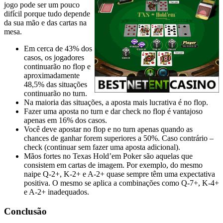
jogo pode ser um pouco
difícil porque tudo depende
da sua mão e das cartas na
mesa.
Em cerca de 43% dos
casos, os jogadores
continuarão no flop e
aproximadamente
48,5% das situações
continuarão no turn.
Na maioria das situações, a aposta mais lucrativa é no flop.
Fazer uma aposta no turn e dar check no flop é vantajoso
apenas em 16% dos casos.
Você deve apostar no flop e no turn apenas quando as
chances de ganhar forem superiores a 50%. Caso contrário –
check (continuar sem fazer uma aposta adicional).
Mãos fortes no Texas Hold’em Poker são aquelas que
consistem em cartas de imagem. Por exemplo, do mesmo
naipe Q-2+, K-2+ e A-2+ quase sempre têm uma expectativa
positiva. O mesmo se aplica a combinações como Q-7+, K-4+
e A-2+ inadequados.
Conclusão