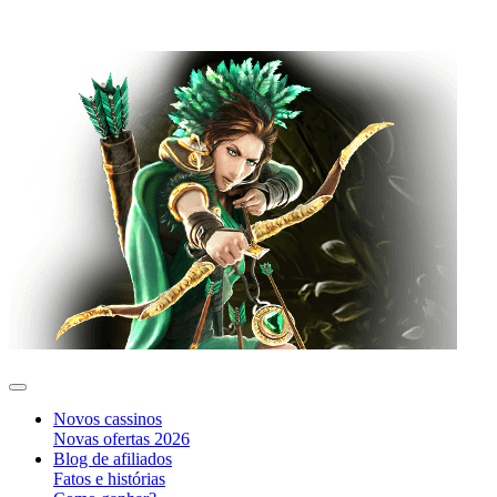
casino-hipster
Novos cassinos
Novas ofertas 2026
Blog de afiliados
Fatos e histórias