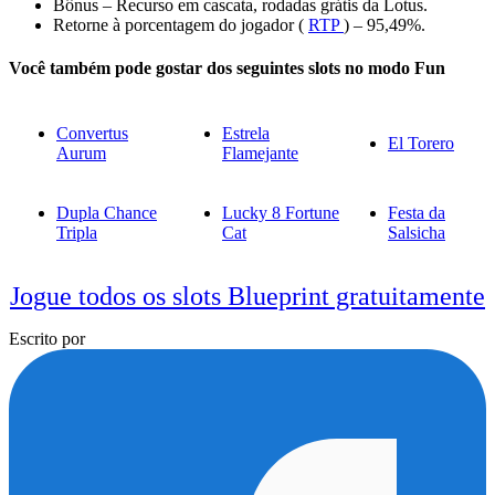
Bônus – Recurso em cascata, rodadas grátis da Lotus.
Retorne à porcentagem do jogador (
RTP
) – 95,49%.
Você também pode gostar dos seguintes slots no modo Fun
Convertus
Estrela
El Torero
Aurum
Flamejante
Dupla Chance
Lucky 8 Fortune
Festa da
Tripla
Cat
Salsicha
Jogue todos os slots Blueprint gratuitamente
Escrito por