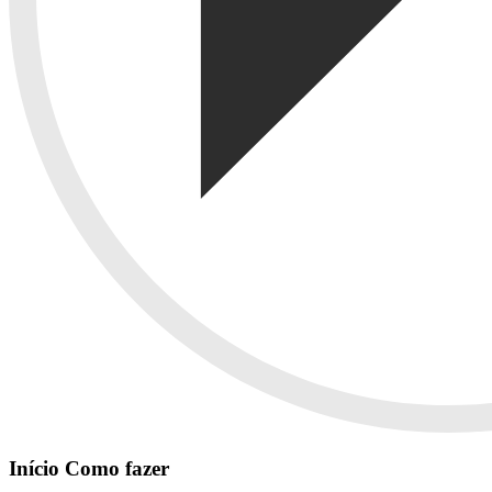
Início Como fazer