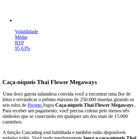
Volatilidade
Média
RTP
95,63%
Caça-níqueis Thai Flower Megaways
Uma doce garota tailandesa convida você a encontrar uma flor de
lótus e reivindicar o prêmio máximo de 250.000 moedas girando os
seis rolos de
Projeto
Jogos
Caça-níqueis Thai Flower Megaways
.
Para receber um pagamento, você precisa coletar pelo menos três
símbolos que se conectarão em qualquer um dos mais de 15.000
caminhos.
A função Cascading está habilitada e também estão disponíveis
rodadas grátis. Você pode imediatamente
lance o caça-níqueis Thai