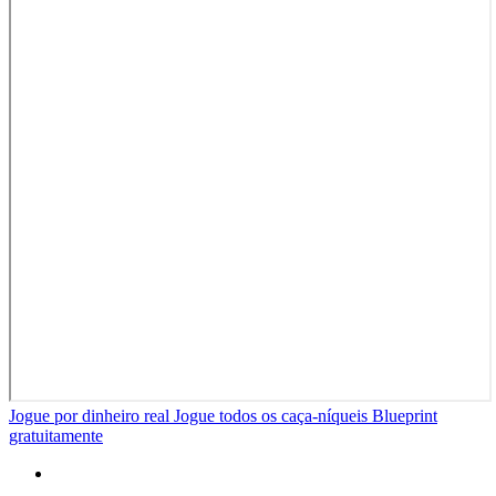
Jogue por dinheiro real
Jogue todos os caça-níqueis Blueprint
gratuitamente