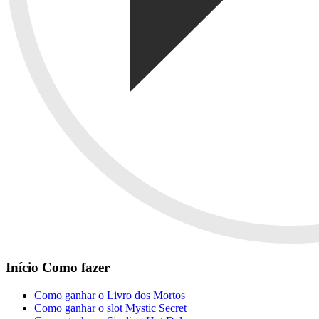
Início Como fazer
Como ganhar o Livro dos Mortos
Como ganhar o slot Mystic Secret