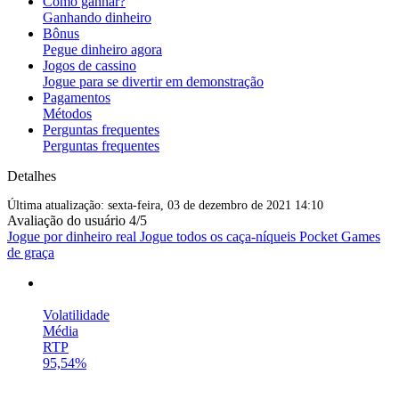
Como ganhar?
Ganhando dinheiro
Bônus
Pegue dinheiro agora
Jogos de cassino
Jogue para se divertir em demonstração
Pagamentos
Métodos
Perguntas frequentes
Perguntas frequentes
Detalhes
Última atualização: sexta-feira, 03 de dezembro de 2021 14:10
Avaliação do usuário
4/5
Jogue por dinheiro real
Jogue todos os caça-níqueis Pocket Games
de graça
Volatilidade
Média
RTP
95,54%