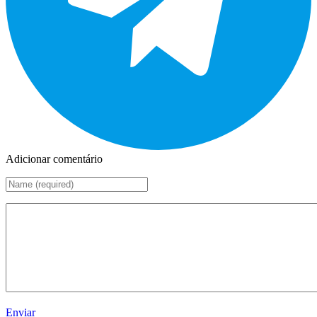
Adicionar comentário
Enviar