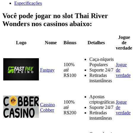
Especificações
Você pode jogar no slot Thai River
Wonders nos cassinos abaixo:
Jogue
Logo
Nome
Bônus
Detalhes
de
verdade
Caça-níqueis
100%
Populares
Jogue
Fastpay
até
Suporte 24/7
de
R$100
Retiradas
verdade
instantâneas
Apostas
100%
criptográficas
Jogue
Cassino
até
Suporte 24/7
de
Cobber
R$200
Retiradas
verdade
instantâneas