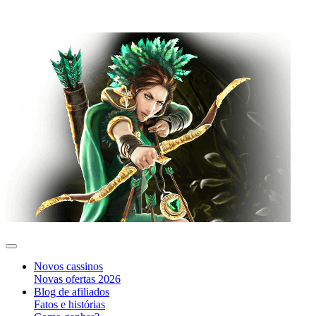
casino-hipster
Novos cassinos
Novas ofertas 2026
Blog de afiliados
Fatos e histórias