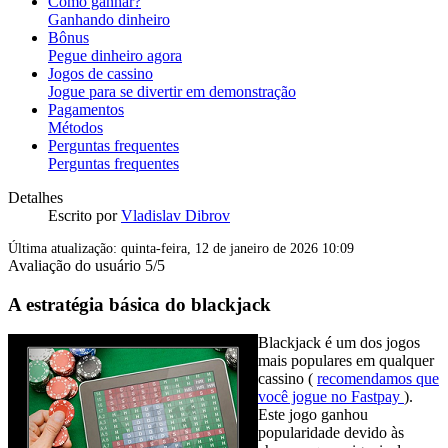
Como ganhar?
Ganhando dinheiro
Bônus
Pegue dinheiro agora
Jogos de cassino
Jogue para se divertir em demonstração
Pagamentos
Métodos
Perguntas frequentes
Perguntas frequentes
Detalhes
Escrito por
Vladislav Dibrov
Última atualização: quinta-feira, 12 de janeiro de 2026 10:09
Avaliação do usuário
5/5
A estratégia básica do blackjack
Blackjack é um dos jogos
mais populares em qualquer
cassino (
recomendamos que
você jogue no Fastpay
).
Este jogo ganhou
popularidade devido às