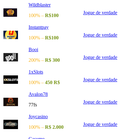
Wildblaster
Jogue de verdade
100% –
R$100
Instantpay
Jogue de verdade
100% –
R$100
Booi
Jogue de verdade
200% –
R$ 300
1xSlots
Jogue de verdade
100% –
450
R$
Avalon78
Jogue de verdade
77fs
Joycasino
Jogue de verdade
100% –
R$ 2.000
Casumo