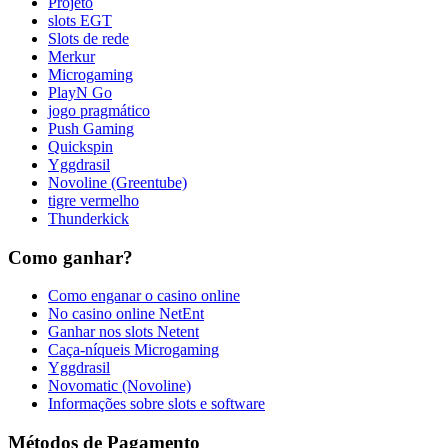
Projeto
slots EGT
Slots de rede
Merkur
Microgaming
PlayN Go
jogo pragmático
Push Gaming
Quickspin
Yggdrasil
Novoline (Greentube)
tigre vermelho
Thunderkick
Como ganhar?
Como enganar o casino online
No casino online NetEnt
Ganhar nos slots Netent
Caça-níqueis Microgaming
Yggdrasil
Novomatic (Novoline)
Informações sobre slots e software
Métodos de Pagamento