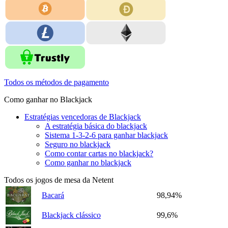
Todos os métodos de pagamento
Como ganhar no Blackjack
Estratégias vencedoras de Blackjack
A estratégia básica do blackjack
Sistema 1-3-2-6 para ganhar blackjack
Seguro no blackjack
Como contar cartas no blackjack?
Como ganhar no blackjack
Todos os jogos de mesa da Netent
Bacará
98,94%
Blackjack clássico
99,6%