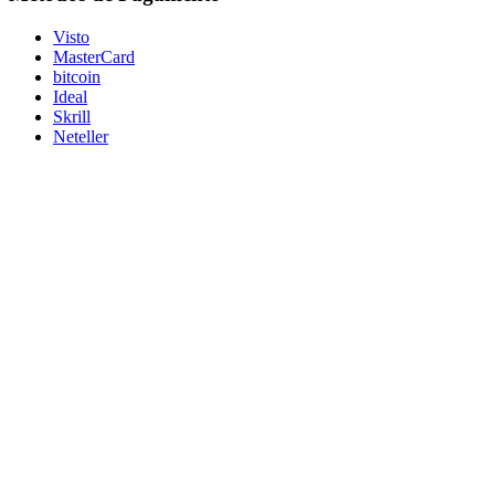
Visto
MasterCard
bitcoin
Ideal
Skrill
Neteller