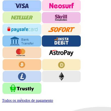
Todos os métodos de pagamento