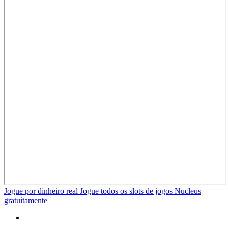
Jogue por dinheiro real
Jogue todos os slots de jogos Nucleus
gratuitamente