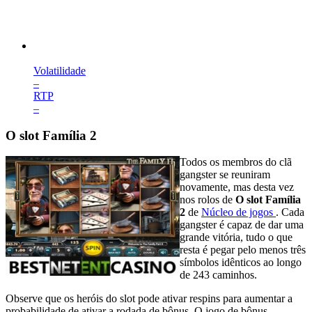
Volatilidade
–
RTP
–
O slot Família 2
Todos os membros do clã
gangster se reuniram
novamente, mas desta vez
nos rolos de
O slot Família
2
de
Núcleo de jogos
. Cada
gangster é capaz de dar uma
grande vitória, tudo o que
resta é pegar pelo menos três
símbolos idênticos ao longo
de 243 caminhos.
Observe que os heróis do slot pode ativar respins para aumentar a
probabilidade de ativar a rodada de bônus. O jogo de bônus