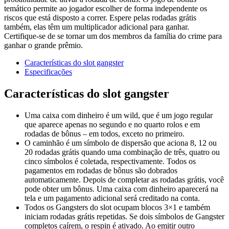
temático permite ao jogador escolher de forma independente os
riscos que está disposto a correr. Espere pelas rodadas grátis
também, elas têm um multiplicador adicional para ganhar.
Certifique-se de se tornar um dos membros da família do crime para
ganhar o grande prêmio.
Características do slot gangster
Especificações
Características do slot gangster
Uma caixa com dinheiro é um wild, que é um jogo regular
que aparece apenas no segundo e no quarto rolos e em
rodadas de bônus – em todos, exceto no primeiro.
O caminhão é um símbolo de dispersão que aciona 8, 12 ou
20 rodadas grátis quando uma combinação de três, quatro ou
cinco símbolos é coletada, respectivamente. Todos os
pagamentos em rodadas de bônus são dobrados
automaticamente. Depois de completar as rodadas grátis, você
pode obter um bônus. Uma caixa com dinheiro aparecerá na
tela e um pagamento adicional será creditado na conta.
Todos os Gangsters do slot ocupam blocos 3×1 e também
iniciam rodadas grátis repetidas. Se dois símbolos de Gangster
completos caírem, o respin é ativado. Ao emitir outro