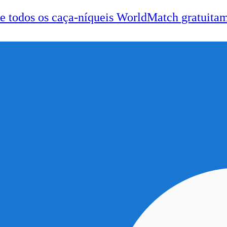
e todos os caça-níqueis WorldMatch gratuita