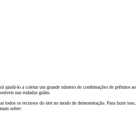
irá ajudá-lo a coletar um grande número de combinações de prêmios ao
níveis nas rodadas grátis.
r todos os recursos do slot no modo de demonstração. Para fazer isso,
ais sobre: ​​