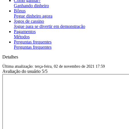
Como ganhar?
Ganhando dinheiro
Bônus
Pegue dinheiro agora
Jogos de cassino
Jogue para se divertir em demonstração
Pagamentos
Métodos
Perguntas frequentes
Perguntas frequentes
Detalhes
Última atualização: terça-feira, 02 de novembro de 2021 17:59
Avaliação do usuário
5/5