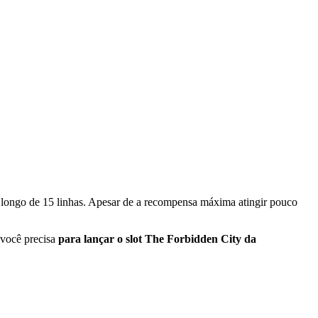
 longo de 15 linhas. Apesar de a recompensa máxima atingir pouco
 você precisa
para lançar o slot The Forbidden City da